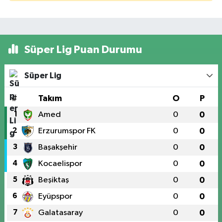
Süper Lig Puan Durumu
Süper Lig
#
Takım
O
P
1
Amed
0
0
2
Erzurumspor FK
0
0
3
Başakşehir
0
0
4
Kocaelispor
0
0
5
Beşiktaş
0
0
6
Eyüpspor
0
0
7
Galatasaray
0
0