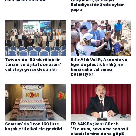
Belediyesi önünde eylem
yaptı
Tatvan'da 'Sürdürülebilir
Sıfır Atık Vakfı, Akdeniz ve
turizm ve dijital dönüşüm'
Ege'de plastik kirliliğine
çalıştayı gerçekleştirildi
karşı saha çalışması
başlatıyor
Samsun'da 1 ton 160 litre
ER-VAK Başkanı Güzel:
kaçak etil alkol ele geçirildi
'Erzurum, savunma sanayii
ekosistemine daha güçlü