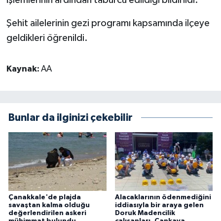
işlemlerinin ardından taburcu edildiği bildirildi.
Şehit ailelerinin gezi programı kapsamında ilçeye
geldikleri öğrenildi.
Kaynak:
AA
Bunlar da ilginizi çekebilir
Çanakkale'de plajda
Alacaklarının ödenmediğini
savaştan kalma olduğu
iddiasıyla bir araya gelen
değerlendirilen askeri
Doruk Madencilik
mühimmat bulundu
çalışanları, Çankaya