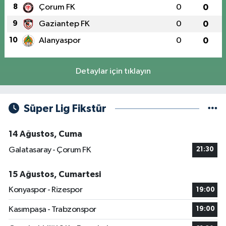
8
Çorum FK
0
0
9
Gaziantep FK
0
0
10
Alanyaspor
0
0
Detaylar için tıklayın
Süper Lig Fikstür
14 Ağustos, Cuma
Galatasaray - Çorum FK
21:30
15 Ağustos, Cumartesi
Konyaspor - Rizespor
19:00
Kasımpaşa - Trabzonspor
19:00