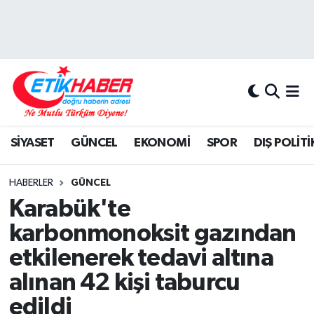
BİLİM-TEKNOLOJİ
Nöbetçi Eczaneler
DIŞ POLİTİKA
Hava Durumu
DÜNYA
İstanbul Namaz Vakitleri
SİYASET
GÜNCEL
EKONOMİ
SPOR
DIŞ POLİTİ
EĞİTİM GENÇLİK
Trafik Durumu
HABERLER
GÜNCEL
EKONOMİ
Süper Lig Puan Durumu ve Fikstür
Karabük'te
karbonmonoksit gazından
KÖŞE YAZILARI
Tüm Manşetler
etkilenerek tedavi altına
KÜLTÜR-SANAT-MAGAZİN
Son Dakika Haberleri
alınan 42 kişi taburcu
edildi
MEDYA
Haber Arşivi