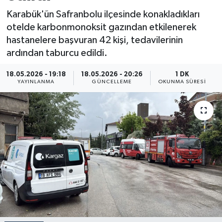
Karabük'ün Safranbolu ilçesinde konakladıkları
ÖZEL HABER
otelde karbonmonoksit gazından etkilenerek
hastanelere başvuran 42 kişi, tedavilerinin
RÖPORTAJLAR
ardından taburcu edildi.
SAĞLIK
18.05.2026 - 19:18
18.05.2026 - 20:26
1 DK
YAYINLANMA
GÜNCELLEME
OKUNMA SÜRESI
SİYASET
GÜNCEL
SPOR
YAŞAM
Yerel