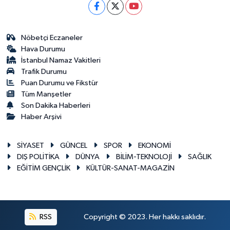
Nöbetçi Eczaneler
Hava Durumu
İstanbul Namaz Vakitleri
Trafik Durumu
Puan Durumu ve Fikstür
Tüm Manşetler
Son Dakika Haberleri
Haber Arşivi
SİYASET
GÜNCEL
SPOR
EKONOMİ
DIŞ POLİTİKA
DÜNYA
BİLİM-TEKNOLOJİ
SAĞLIK
EĞİTİM GENÇLİK
KÜLTÜR-SANAT-MAGAZİN
RSS
Copyright © 2023. Her hakkı saklıdır.