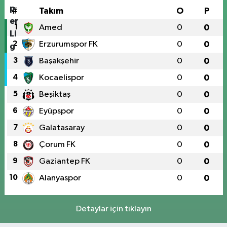
#
Takım
O
P
1
Amed
0
0
2
Erzurumspor FK
0
0
3
Başakşehir
0
0
4
Kocaelispor
0
0
5
Beşiktaş
0
0
6
Eyüpspor
0
0
7
Galatasaray
0
0
8
Çorum FK
0
0
9
Gaziantep FK
0
0
10
Alanyaspor
0
0
Detaylar için tıklayın