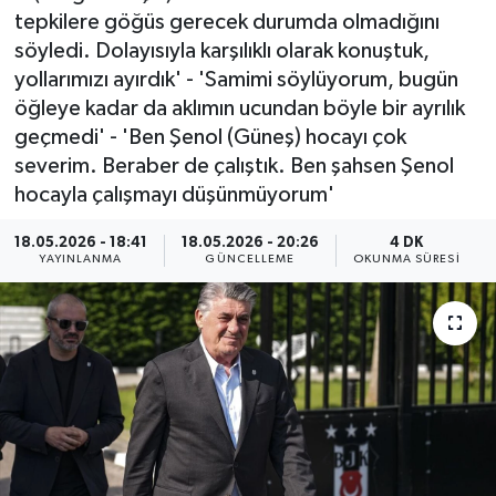
tepkilere göğüs gerecek durumda olmadığını
ÖZEL HABER
söyledi. Dolayısıyla karşılıklı olarak konuştuk,
yollarımızı ayırdık' - 'Samimi söylüyorum, bugün
RÖPORTAJLAR
öğleye kadar da aklımın ucundan böyle bir ayrılık
geçmedi' - 'Ben Şenol (Güneş) hocayı çok
SAĞLIK
severim. Beraber de çalıştık. Ben şahsen Şenol
hocayla çalışmayı düşünmüyorum'
SİYASET
18.05.2026 - 18:41
18.05.2026 - 20:26
4 DK
YAYINLANMA
GÜNCELLEME
OKUNMA SÜRESI
GÜNCEL
SPOR
YAŞAM
Yerel