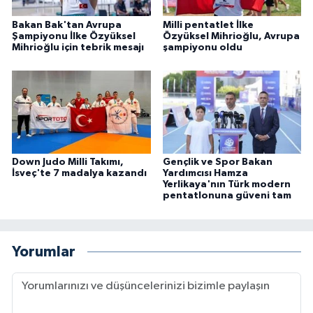
Bakan Bak'tan Avrupa
Milli pentatlet İlke
Şampiyonu İlke Özyüksel
Özyüksel Mihrioğlu, Avrupa
Mihrioğlu için tebrik mesajı
şampiyonu oldu
Down Judo Milli Takımı,
Gençlik ve Spor Bakan
İsveç'te 7 madalya kazandı
Yardımcısı Hamza
Yerlikaya'nın Türk modern
pentatlonuna güveni tam
Yorumlar