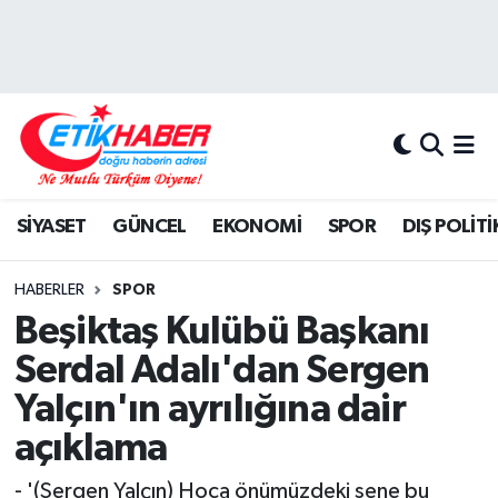
BİLİM-TEKNOLOJİ
Nöbetçi Eczaneler
DIŞ POLİTİKA
Hava Durumu
DÜNYA
İstanbul Namaz Vakitleri
SİYASET
GÜNCEL
EKONOMİ
SPOR
DIŞ POLİTİ
EĞİTİM GENÇLİK
Trafik Durumu
HABERLER
SPOR
EKONOMİ
Süper Lig Puan Durumu ve Fikstür
Beşiktaş Kulübü Başkanı
Serdal Adalı'dan Sergen
KÖŞE YAZILARI
Tüm Manşetler
Yalçın'ın ayrılığına dair
KÜLTÜR-SANAT-MAGAZİN
Son Dakika Haberleri
açıklama
MEDYA
Haber Arşivi
- '(Sergen Yalçın) Hoca önümüzdeki sene bu