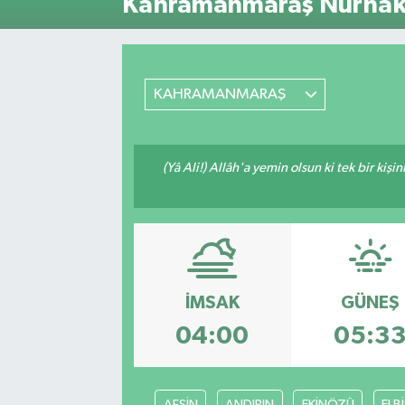
Kahramanmaraş Nurhak 
ÖZEL HABER
RÖPORTAJLAR
KAHRAMANMARAŞ
SAĞLIK
(Yâ Ali!) Allâh'a yemin olsun ki tek bir kiş
SİYASET
GÜNCEL
SPOR
İMSAK
GÜNEŞ
YAŞAM
04:00
05:3
Yerel
AFŞİN
ANDIRIN
EKİNÖZÜ
ELB