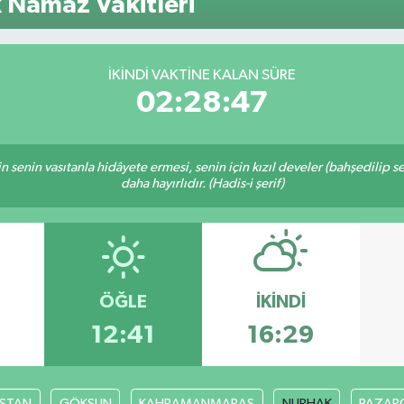
Namaz Vakitleri
64,481
GRAM 
6660.
BİST1
İKINDI VAKTINE KALAN SÜRE
13.779
02:28:46
inin senin vasıtanla hidâyete ermesi, senin için kızıl develer (bahşedilip
daha hayırlıdır. (Hadis-i şerif)
ÖĞLE
İKINDI
3
12:41
16:29
İSTAN
GÖKSUN
KAHRAMANMARAŞ
NURHAK
PAZARC