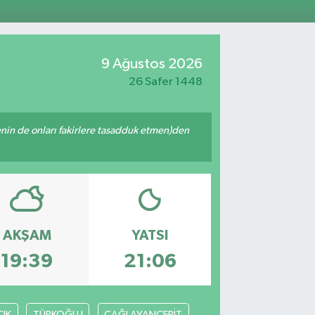
1
%0.38
ALTIN
55
%0
00
9 Ağustos 2026
%-14
26 Safer 1448
 senin de onları fakirlere tasadduk etmen)den
AKŞAM
YATSI
19:39
21:06
IK
TÜRKOĞLU
ÇAĞLAYANCERİT