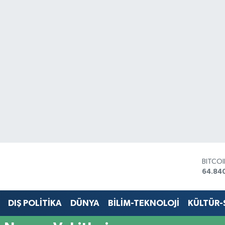
BITCO
64.84
DOLA
47,74
EURO
DIŞ POLİTİKA
DÜNYA
BİLİM-TEKNOLOJİ
KÜLTÜR
55,25
STERL