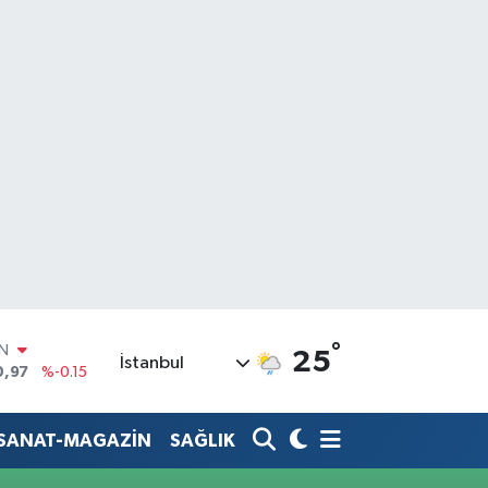
IN
°
25
İstanbul
0,97
%-0.15
R
36
%0.18
-SANAT-MAGAZİN
SAĞLIK
10
%0.32
İN