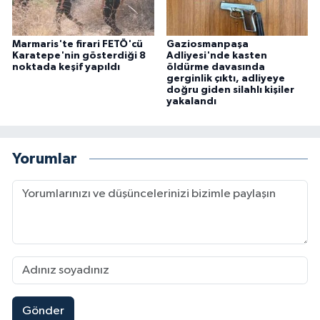
Marmaris'te firari FETÖ'cü
Gaziosmanpaşa
Karatepe'nin gösterdiği 8
Adliyesi'nde kasten
noktada keşif yapıldı
öldürme davasında
gerginlik çıktı, adliyeye
doğru giden silahlı kişiler
yakalandı
Yorumlar
Gönder