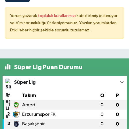
Yorum yazarak
topluluk kurallarımızı
kabul etmiş bulunuyor
ve tüm sorumluluğu üstleniyorsunuz. Yazılan yorumlardan
EtikHaber hiçbir şekilde sorumlu tutulamaz.
Süper Lig Puan Durumu
Süper Lig
#
Takım
O
P
1
Amed
0
0
2
Erzurumspor FK
0
0
3
Başakşehir
0
0