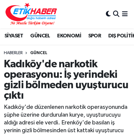
BİLİM-TEKNOLOJİ
Nöbetçi Eczaneler
SİYASET
GÜNCEL
EKONOMİ
SPOR
DIŞ POLİTİ
DIŞ POLİTİKA
Hava Durumu
DÜNYA
İstanbul Namaz Vakitleri
HABERLER
GÜNCEL
Kadıköy'de narkotik
EĞİTİM GENÇLİK
Trafik Durumu
operasyonu: İş yerindeki
gizli bölmeden uyuşturucu
EKONOMİ
Süper Lig Puan Durumu ve Fikstür
çıktı
KÖŞE YAZILARI
Tüm Manşetler
Kadıköy'de düzenlenen narkotik operasyonunda
KÜLTÜR-SANAT-MAGAZİN
Son Dakika Haberleri
şüphe üzerine durdurulan kurye, uyuşturucuyu
aldığı adresi ele verdi. Erenköy'de basılan iş
MEDYA
Haber Arşivi
yerinin gizli bölmesinden üst kattaki uyuşturucu