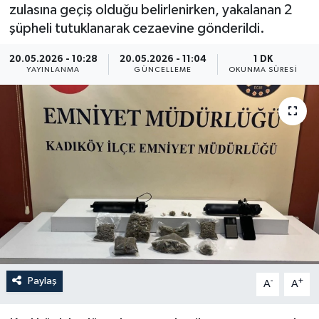
zulasına geçiş olduğu belirlenirken, yakalanan 2
ÖZEL HABER
şüpheli tutuklanarak cezaevine gönderildi.
20.05.2026 - 10:28
20.05.2026 - 11:04
1 DK
RÖPORTAJLAR
YAYINLANMA
GÜNCELLEME
OKUNMA SÜRESI
SAĞLIK
SİYASET
GÜNCEL
SPOR
YAŞAM
Yerel
Paylaş
-
+
A
A