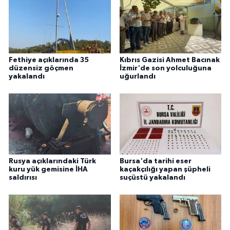
Fethiye açıklarında 35
Kıbrıs Gazisi Ahmet Bacınak
düzensiz göçmen
İzmir'de son yolculuğuna
yakalandı
uğurlandı
Rusya açıklarındaki Türk
Bursa'da tarihi eser
kuru yük gemisine İHA
kaçakçılığı yapan şüpheli
saldırısı
suçüstü yakalandı