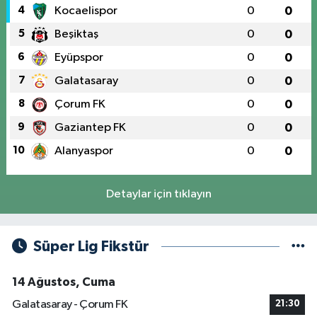
4
Kocaelispor
0
0
5
Beşiktaş
0
0
6
Eyüpspor
0
0
7
Galatasaray
0
0
8
Çorum FK
0
0
9
Gaziantep FK
0
0
10
Alanyaspor
0
0
Detaylar için tıklayın
Süper Lig Fikstür
14 Ağustos, Cuma
Galatasaray - Çorum FK
21:30