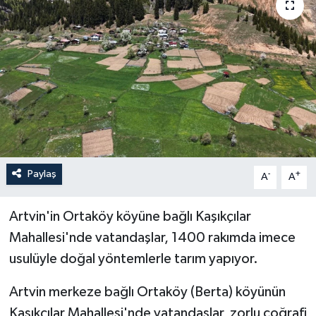
ÖZEL HABER
RÖPORTAJLAR
SAĞLIK
SİYASET
GÜNCEL
Paylaş
-
+
A
A
SPOR
Artvin'in Ortaköy köyüne bağlı Kaşıkçılar
Mahallesi'nde vatandaşlar, 1400 rakımda imece
YAŞAM
usulüyle doğal yöntemlerle tarım yapıyor.
Yerel
Artvin merkeze bağlı Ortaköy (Berta) köyünün
Kaşıkçılar Mahallesi'nde vatandaşlar, zorlu coğrafi