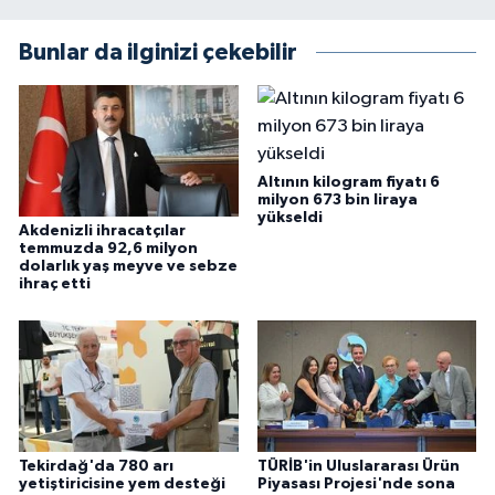
Bunlar da ilginizi çekebilir
Altının kilogram fiyatı 6
milyon 673 bin liraya
yükseldi
Akdenizli ihracatçılar
temmuzda 92,6 milyon
dolarlık yaş meyve ve sebze
ihraç etti
Tekirdağ'da 780 arı
TÜRİB'in Uluslararası Ürün
yetiştiricisine yem desteği
Piyasası Projesi'nde sona