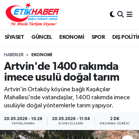
BİLİM-TEKNOLOJİ
Nöbetçi Eczaneler
SİYASET
GÜNCEL
EKONOMİ
SPOR
DIŞ POLİTİ
DIŞ POLİTİKA
Hava Durumu
DÜNYA
İstanbul Namaz Vakitleri
HABERLER
EKONOMİ
Artvin'de 1400 rakımda
EĞİTİM GENÇLİK
Trafik Durumu
imece usulü doğal tarım
EKONOMİ
Süper Lig Puan Durumu ve Fikstür
Artvin'in Ortaköy köyüne bağlı Kaşıkçılar
Mahallesi'nde vatandaşlar, 1400 rakımda imece
KÖŞE YAZILARI
Tüm Manşetler
usulüyle doğal yöntemlerle tarım yapıyor.
KÜLTÜR-SANAT-MAGAZİN
Son Dakika Haberleri
20.05.2026 - 10:26
20.05.2026 - 11:04
2 DK
YAYINLANMA
GÜNCELLEME
OKUNMA SÜRESI
MEDYA
Haber Arşivi