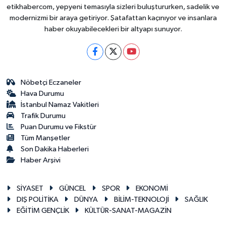
etikhabercom, yepyeni temasıyla sizleri buluştururken, sadelik ve
modernizmi bir araya getiriyor. Şatafattan kaçınıyor ve insanlara
haber okuyabilecekleri bir altyapı sunuyor.
Nöbetçi Eczaneler
Hava Durumu
İstanbul Namaz Vakitleri
Trafik Durumu
Puan Durumu ve Fikstür
Tüm Manşetler
Son Dakika Haberleri
Haber Arşivi
SİYASET
GÜNCEL
SPOR
EKONOMİ
DIŞ POLİTİKA
DÜNYA
BİLİM-TEKNOLOJİ
SAĞLIK
EĞİTİM GENÇLİK
KÜLTÜR-SANAT-MAGAZİN