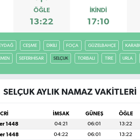
ÖĞLE
İKINDI
13:22
17:10
EYDAĞ
CEŞME
DİKİLİ
FOÇA
GÜZELBAHÇE
KARAB
EMEN
SEFERIHİSAR
SELÇUK
TORBALI
TİRE
URLA
SELÇUK AYLIK NAMAZ VAKITLERI
İCRİ
İMSAK
GÜNEŞ
ÖĞLE
fer 1448
04:21
06:01
13:22
fer 1448
04:22
06:01
13:22