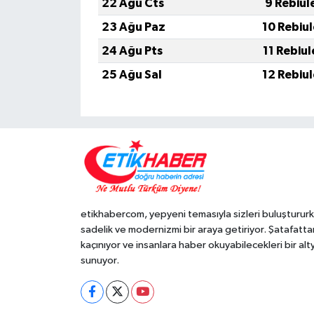
22 Ağu Cts
9 Rebiul
23 Ağu Paz
10 Rebiu
24 Ağu Pts
11 Rebiu
25 Ağu Sal
12 Rebiu
etikhabercom, yepyeni temasıyla sizleri buluşturur
sadelik ve modernizmi bir araya getiriyor. Şatafatta
kaçınıyor ve insanlara haber okuyabilecekleri bir alt
sunuyor.