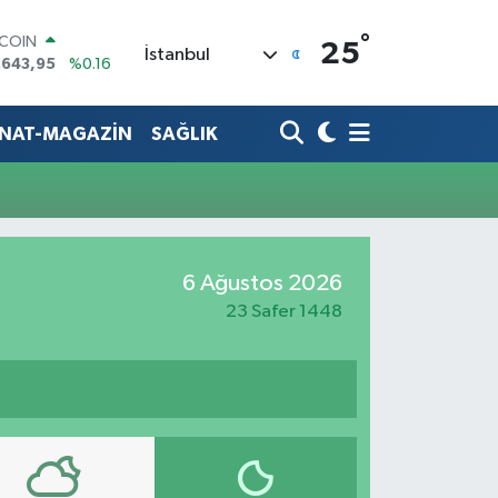
°
TCOIN
25
İstanbul
.643,95
%0.16
LAR
,6006
%0.06
RO
ANAT-MAGAZİN
SAĞLIK
,0250
%0.02
ERLİN
,2398
%0.2
AM ALTIN
00.87
%0.12
ST100
6 Ağustos 2026
.799
%70
23 Safer 1448