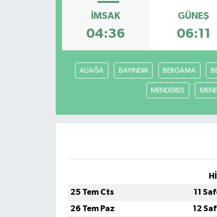
İMSAK
GÜNEŞ
ÖZEL HABER
04:36
06:11
RÖPORTAJLAR
SAĞLIK
ALİAĞA
BAYINDIR
BERGAMA
B
MENDERES
MEN
SİYASET
GÜNCEL
SPOR
YAŞAM
H
Yerel
25 Tem Cts
11 Sa
26 Tem Paz
12 Sa