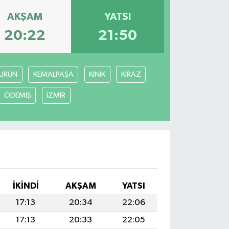
AKŞAM
YATSI
20:22
21:50
URUN
KEMALPAŞA
KINIK
KİRAZ
ÖDEMİŞ
İZMİR
İKINDI
AKŞAM
YATSI
17:13
20:34
22:06
17:13
20:33
22:05