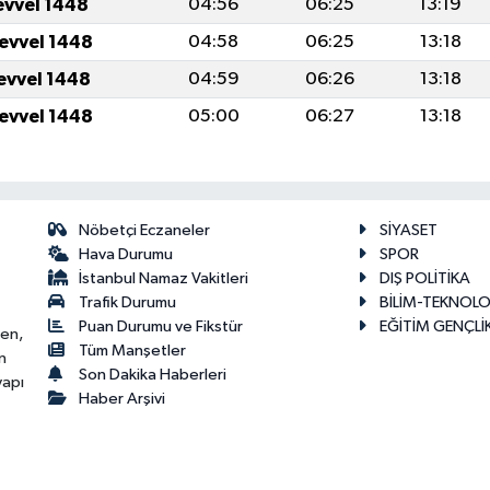
evvel 1448
04:56
06:25
13:19
levvel 1448
04:58
06:25
13:18
levvel 1448
04:59
06:26
13:18
levvel 1448
05:00
06:27
13:18
Nöbetçi Eczaneler
SİYASET
Hava Durumu
SPOR
İstanbul Namaz Vakitleri
DIŞ POLİTİKA
Trafik Durumu
BİLİM-TEKNOLO
Puan Durumu ve Fikstür
EĞİTİM GENÇLİ
ken,
Tüm Manşetler
n
Son Dakika Haberleri
yapı
Haber Arşivi