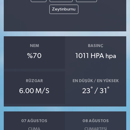
Zeytinburnu
NEM
BASINÇ
%70
1011 HPA
hpa
RÜZGAR
EN DÜŞÜK / EN YÜKSEK
°
°
6.00 M/S
23
/ 31
07 AĞUSTOS
08 AĞUSTOS
CUMA
CUMARTESI