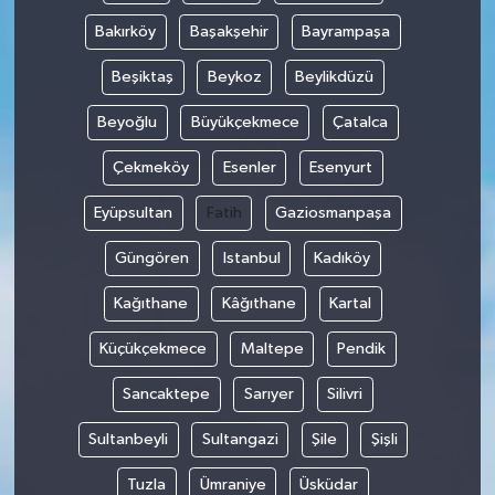
Bakırköy
Başakşehir
Bayrampaşa
Beşiktaş
Beykoz
Beylikdüzü
Beyoğlu
Büyükçekmece
Çatalca
Çekmeköy
Esenler
Esenyurt
Eyüpsultan
Fatih
Gaziosmanpaşa
Güngören
Istanbul
Kadıköy
Kağıthane
Kâğıthane
Kartal
Küçükçekmece
Maltepe
Pendik
Sancaktepe
Sarıyer
Silivri
Sultanbeyli
Sultangazi
Şile
Şişli
Tuzla
Ümraniye
Üsküdar