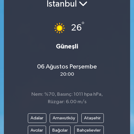
İstanbul
ÖZEL HABER
°
26
RÖPORTAJLAR
SAĞLIK
Güneşli
SİYASET
06 Ağustos Perşembe
GÜNCEL
20:00
SPOR
Nem: %70, Basınç: 1011 hpa hPa,
Rüzgar: 6.00 m/s
YAŞAM
Yerel
Adalar
Arnavutköy
Ataşehir
Avcılar
Bağcılar
Bahçelievler