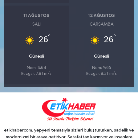
11 AĞUSTOS
12 AĞUSTOS
SALI
ÇARŞAMBA
°
°
26
26
Güneşli
Güneşli
Nem: %64
Nem: %65
Rüzgar: 7.81 m/s
Rüzgar: 8.31 m/s
etikhabercom, yepyeni temasıyla sizleri buluştururken, sadelik ve
modernizmi bir araya getiriyor. Şatafattan kaçınıyor ve insanlara