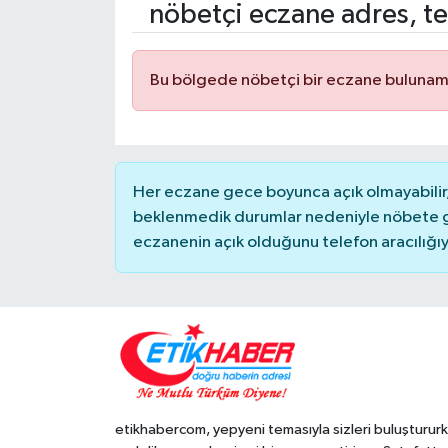
nöbetçi eczane adres, te
ÖZEL HABER
Bu bölgede nöbetçi bir eczane bulunam
RÖPORTAJLAR
SAĞLIK
SİYASET
Her eczane gece boyunca açık olmayabilir, 
beklenmedik durumlar nedeniyle nöbete g
GÜNCEL
eczanenin açık olduğunu telefon aracılığıyla 
SPOR
YAŞAM
Yerel
etikhabercom, yepyeni temasıyla sizleri buluşturur