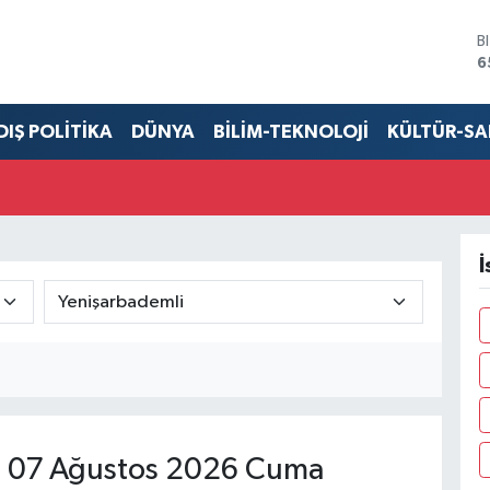
B
6
D
4
E
DIŞ POLİTİKA
DÜNYA
BİLİM-TEKNOLOJİ
KÜLTÜR-S
5
S
6
G
6
B
İ
1
i
07 Ağustos 2026 Cuma