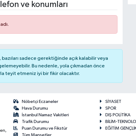
lefon ve konumları
adı.
bazıları sadece gerektiğinde açık kalabilir veya
elemeyebilir. Bu nedenle, yola çıkmadan önce
teyit etmeniz iyi bir fikir olacaktır.
Nöbetçi Eczaneler
SİYASET
Hava Durumu
SPOR
İstanbul Namaz Vakitleri
DIŞ POLİTİKA
Trafik Durumu
BİLİM-TEKNOLO
Puan Durumu ve Fikstür
EĞİTİM GENÇLİ
ken,
Tüm Manşetler