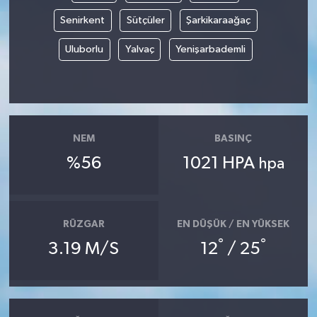
Senirkent
Sütçüler
Şarkikaraağaç
Uluborlu
Yalvaç
Yenişarbademli
NEM
BASINÇ
%56
1021 HPA
hpa
RÜZGAR
EN DÜŞÜK / EN YÜKSEK
°
°
3.19 M/S
12
/ 25