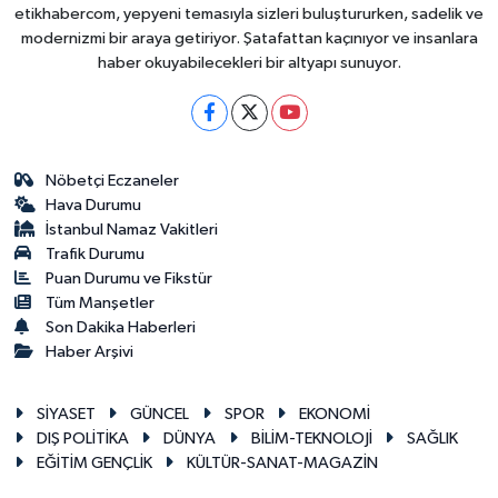
etikhabercom, yepyeni temasıyla sizleri buluştururken, sadelik ve
modernizmi bir araya getiriyor. Şatafattan kaçınıyor ve insanlara
haber okuyabilecekleri bir altyapı sunuyor.
Nöbetçi Eczaneler
Hava Durumu
İstanbul Namaz Vakitleri
Trafik Durumu
Puan Durumu ve Fikstür
Tüm Manşetler
Son Dakika Haberleri
Haber Arşivi
SİYASET
GÜNCEL
SPOR
EKONOMİ
DIŞ POLİTİKA
DÜNYA
BİLİM-TEKNOLOJİ
SAĞLIK
EĞİTİM GENÇLİK
KÜLTÜR-SANAT-MAGAZİN