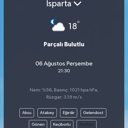
Isparta
ÖZEL HABER
°
18
RÖPORTAJLAR
SAĞLIK
Parçalı Bulutlu
SİYASET
06 Ağustos Perşembe
GÜNCEL
21:30
SPOR
Nem: %56, Basınç: 1021 hpa hPa,
Rüzgar: 3.19 m/s
YAŞAM
Yerel
Aksu
Atabey
Eğirdir
Gelendost
Gönen
Keçiborlu
Merkez