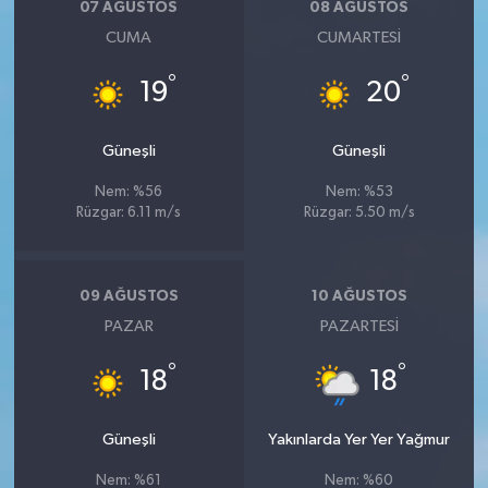
07 AĞUSTOS
08 AĞUSTOS
CUMA
CUMARTESI
°
°
19
20
Güneşli
Güneşli
Nem: %56
Nem: %53
Rüzgar: 6.11 m/s
Rüzgar: 5.50 m/s
09 AĞUSTOS
10 AĞUSTOS
PAZAR
PAZARTESI
°
°
18
18
Güneşli
Yakınlarda Yer Yer Yağmur
Nem: %61
Nem: %60