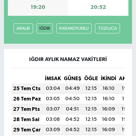
19:20
20:52
ARALIK
IĞDIR
KARAKOYUNLU
TUZLUCA
IĞDIR AYLIK NAMAZ VAKITLERI
İMSAK
GÜNEŞ
ÖĞLE
İKINDI
AKŞA
25 Tem Cts
03:04
04:49
12:15
16:10
19:32
26 Tem Paz
03:05
04:50
12:15
16:10
19:31
27 Tem Pts
03:07
04:51
12:15
16:09
19:30
28 Tem Sal
03:08
04:52
12:15
16:09
19:29
29 Tem Çar
03:09
04:52
12:15
16:09
19:28