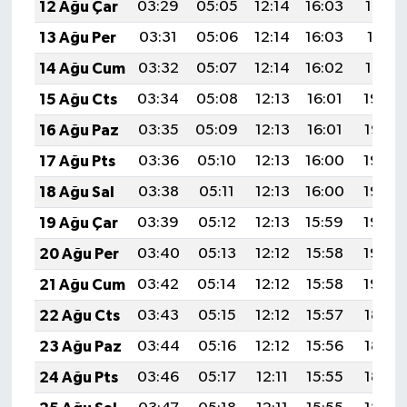
12 Ağu Çar
03:29
05:05
12:14
16:03
19:13
13 Ağu Per
03:31
05:06
12:14
16:03
19:11
14 Ağu Cum
03:32
05:07
12:14
16:02
19:10
15 Ağu Cts
03:34
05:08
12:13
16:01
19:09
16 Ağu Paz
03:35
05:09
12:13
16:01
19:07
17 Ağu Pts
03:36
05:10
12:13
16:00
19:06
18 Ağu Sal
03:38
05:11
12:13
16:00
19:05
19 Ağu Çar
03:39
05:12
12:13
15:59
19:03
20 Ağu Per
03:40
05:13
12:12
15:58
19:02
21 Ağu Cum
03:42
05:14
12:12
15:58
19:00
22 Ağu Cts
03:43
05:15
12:12
15:57
18:59
23 Ağu Paz
03:44
05:16
12:12
15:56
18:57
24 Ağu Pts
03:46
05:17
12:11
15:55
18:56