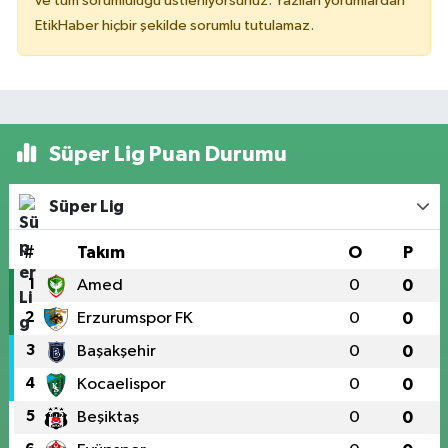
ve tüm sorumluluğu üstleniyorsunuz. Yazılan yorumlardan
EtikHaber hiçbir şekilde sorumlu tutulamaz.
Süper Lig Puan Durumu
Süper Lig
#
Takım
O
P
1
Amed
0
0
2
Erzurumspor FK
0
0
3
Başakşehir
0
0
4
Kocaelispor
0
0
5
Beşiktaş
0
0