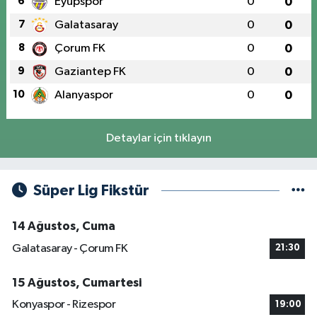
6
Eyüpspor
0
0
7
Galatasaray
0
0
8
Çorum FK
0
0
9
Gaziantep FK
0
0
10
Alanyaspor
0
0
Detaylar için tıklayın
Süper Lig Fikstür
14 Ağustos, Cuma
Galatasaray - Çorum FK
21:30
15 Ağustos, Cumartesi
Konyaspor - Rizespor
19:00