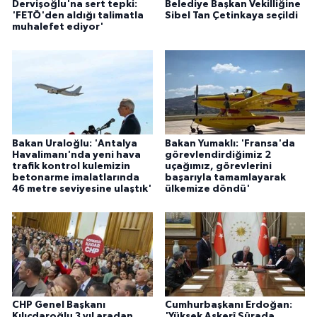
Dervişoğlu'na sert tepki:
Belediye Başkan Vekilliğine
'FETÖ'den aldığı talimatla
Sibel Tan Çetinkaya seçildi
muhalefet ediyor'
Bakan Uraloğlu: 'Antalya
Bakan Yumaklı: 'Fransa'da
Havalimanı'nda yeni hava
görevlendirdiğimiz 2
trafik kontrol kulemizin
uçağımız, görevlerini
betonarme imalatlarında
başarıyla tamamlayarak
46 metre seviyesine ulaştık'
ülkemize döndü'
CHP Genel Başkanı
Cumhurbaşkanı Erdoğan:
Kılıçdaroğlu 3 yıl aradan
'Yüksek Askerî Şûrada