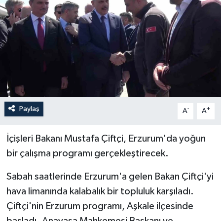
ÖZEL HABER
RÖPORTAJLAR
SAĞLIK
SİYASET
Paylaş
-
+
A
A
GÜNCEL
İçişleri Bakanı Mustafa Çiftçi, Erzurum'da yoğun
SPOR
bir çalışma programı gerçekleştirecek.
YAŞAM
Sabah saatlerinde Erzurum'a gelen Bakan Çiftçi'yi
hava limanında kalabalık bir topluluk karşıladı.
Yerel
Çiftçi'nin Erzurum programı, Aşkale ilçesinde