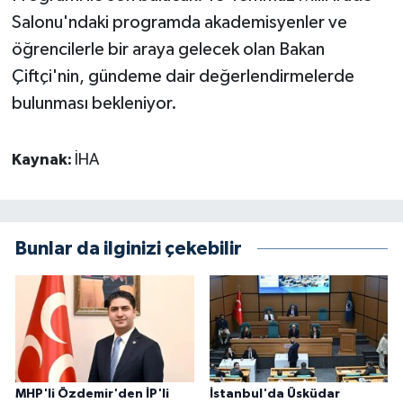
Salonu'ndaki programda akademisyenler ve
öğrencilerle bir araya gelecek olan Bakan
Çiftçi'nin, gündeme dair değerlendirmelerde
bulunması bekleniyor.
Kaynak:
İHA
Bunlar da ilginizi çekebilir
MHP'li Özdemir'den İP'li
İstanbul'da Üsküdar