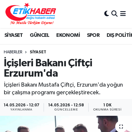
BİLİM-TEKNOLOJİ
Nöbetçi Eczaneler
SİYASET
GÜNCEL
EKONOMİ
SPOR
DIŞ POLİTİ
DIŞ POLİTİKA
Hava Durumu
DÜNYA
İstanbul Namaz Vakitleri
HABERLER
SİYASET
İçişleri Bakanı Çiftçi
EĞİTİM GENÇLİK
Trafik Durumu
Erzurum'da
EKONOMİ
Süper Lig Puan Durumu ve Fikstür
İçişleri Bakanı Mustafa Çiftçi, Erzurum'da yoğun
bir çalışma programı gerçekleştirecek.
KÖŞE YAZILARI
Tüm Manşetler
14.05.2026 - 12:07
14.05.2026 - 12:58
1 DK
YAYINLANMA
GÜNCELLEME
OKUNMA SÜRESI
KÜLTÜR-SANAT-MAGAZİN
Son Dakika Haberleri
MEDYA
Haber Arşivi