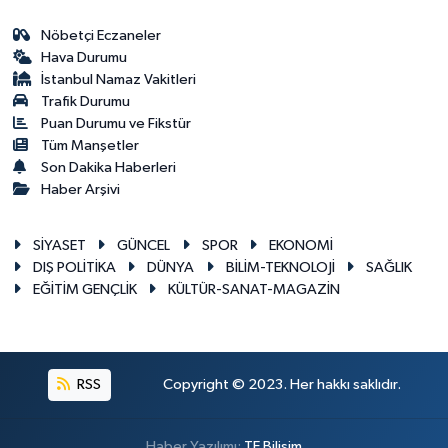
Nöbetçi Eczaneler
Hava Durumu
İstanbul Namaz Vakitleri
Trafik Durumu
Puan Durumu ve Fikstür
Tüm Manşetler
Son Dakika Haberleri
Haber Arşivi
SİYASET
GÜNCEL
SPOR
EKONOMİ
DIŞ POLİTİKA
DÜNYA
BİLİM-TEKNOLOJİ
SAĞLIK
EĞİTİM GENÇLİK
KÜLTÜR-SANAT-MAGAZİN
RSS
Copyright © 2023. Her hakkı saklıdır.
Haber Yazılımı:
TE Bilişim