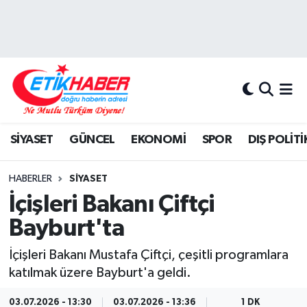
BİLİM-TEKNOLOJİ
Nöbetçi Eczaneler
DIŞ POLİTİKA
Hava Durumu
DÜNYA
İstanbul Namaz Vakitleri
SİYASET
GÜNCEL
EKONOMİ
SPOR
DIŞ POLİTİ
EĞİTİM GENÇLİK
Trafik Durumu
HABERLER
SİYASET
EKONOMİ
Süper Lig Puan Durumu ve Fikstür
İçişleri Bakanı Çiftçi
Bayburt'ta
KÖŞE YAZILARI
Tüm Manşetler
İçişleri Bakanı Mustafa Çiftçi, çeşitli programlara
KÜLTÜR-SANAT-MAGAZİN
Son Dakika Haberleri
katılmak üzere Bayburt'a geldi.
MEDYA
Haber Arşivi
03.07.2026 - 13:30
03.07.2026 - 13:36
1 DK