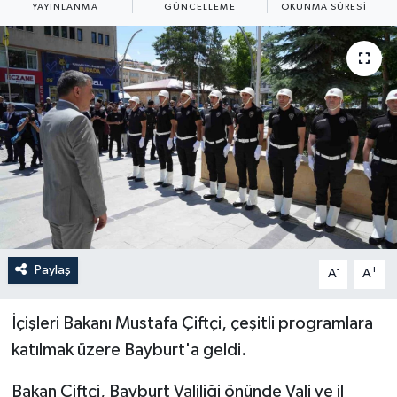
YAYINLANMA
GÜNCELLEME
OKUNMA SÜRESI
ÖZEL HABER
RÖPORTAJLAR
SAĞLIK
SİYASET
GÜNCEL
SPOR
Paylaş
-
+
A
A
YAŞAM
İçişleri Bakanı Mustafa Çiftçi, çeşitli programlara
Yerel
katılmak üzere Bayburt'a geldi.
Bakan Çiftçi, Bayburt Valiliği önünde Vali ve il