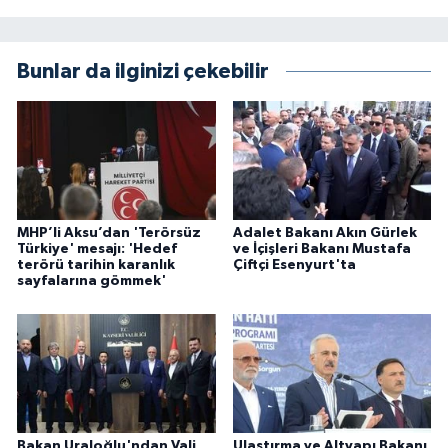
Bunlar da ilginizi çekebilir
MHP’li Aksu’dan 'Terörsüz
Adalet Bakanı Akın Gürlek
Türkiye' mesajı: 'Hedef
ve İçişleri Bakanı Mustafa
terörü tarihin karanlık
Çiftçi Esenyurt'ta
sayfalarına gömmek'
Bakan Uraloğlu'ndan Vali
Ulaştırma ve Altyapı Bakanı