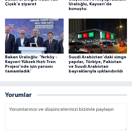
Çiçek'e ziyaret
Uraloğlu, Kayseri'de
konuştu:
Bakan Uraloğlu: 'Yerköy -
Suudi Arabistan'daki simge
Kayseri Yüksek Hızlı Tren
yapılar, Türkiye, Pakistan
Projesi'nde işin yarısını
ve Suudi Arabistan
tamamladık'
bayraklarıyla ışıklandırıldı
Yorumlar