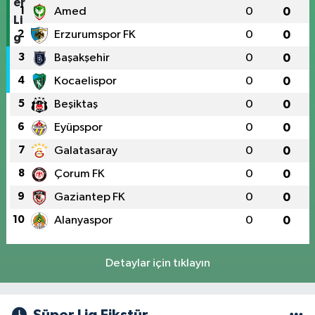
1
Amed
0
0
2
Erzurumspor FK
0
0
3
Başakşehir
0
0
4
Kocaelispor
0
0
5
Beşiktaş
0
0
6
Eyüpspor
0
0
7
Galatasaray
0
0
8
Çorum FK
0
0
9
Gaziantep FK
0
0
10
Alanyaspor
0
0
Detaylar için tıklayın