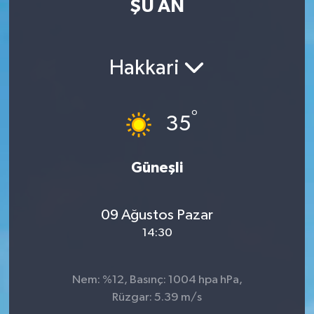
ŞU AN
ÖZEL HABER
RÖPORTAJLAR
Hakkari
SAĞLIK
°
35
SİYASET
Güneşli
GÜNCEL
SPOR
09 Ağustos Pazar
14:30
YAŞAM
Yerel
Nem: %12, Basınç: 1004 hpa hPa,
Rüzgar: 5.39 m/s