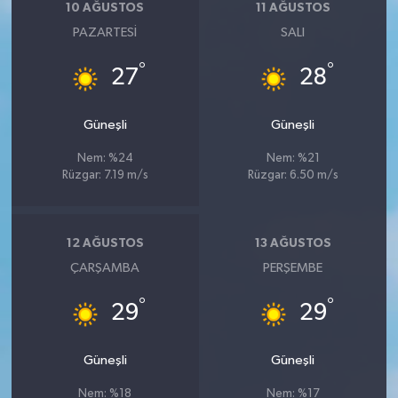
10 AĞUSTOS
11 AĞUSTOS
PAZARTESI
SALI
°
°
27
28
Güneşli
Güneşli
Nem: %24
Nem: %21
Rüzgar: 7.19 m/s
Rüzgar: 6.50 m/s
12 AĞUSTOS
13 AĞUSTOS
ÇARŞAMBA
PERŞEMBE
°
°
29
29
Güneşli
Güneşli
Nem: %18
Nem: %17