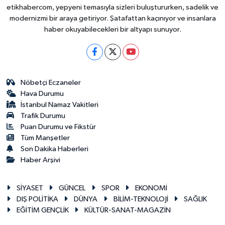
etikhabercom, yepyeni temasıyla sizleri buluştururken, sadelik ve
modernizmi bir araya getiriyor. Şatafattan kaçınıyor ve insanlara
haber okuyabilecekleri bir altyapı sunuyor.
Nöbetçi Eczaneler
Hava Durumu
İstanbul Namaz Vakitleri
Trafik Durumu
Puan Durumu ve Fikstür
Tüm Manşetler
Son Dakika Haberleri
Haber Arşivi
SİYASET
GÜNCEL
SPOR
EKONOMİ
DIŞ POLİTİKA
DÜNYA
BİLİM-TEKNOLOJİ
SAĞLIK
EĞİTİM GENÇLİK
KÜLTÜR-SANAT-MAGAZİN