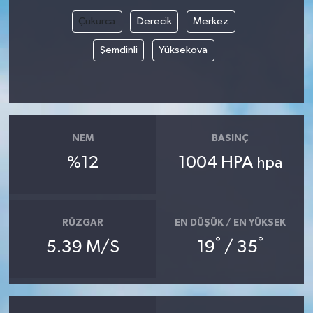
Çukurca
Derecik
Merkez
Şemdinli
Yüksekova
NEM
BASINÇ
%12
1004 HPA
hpa
RÜZGAR
EN DÜŞÜK / EN YÜKSEK
°
°
5.39 M/S
19
/ 35