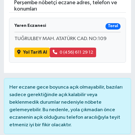
Perşembe nöbetçi eczane adres, telefon ve
konumları
ÖZEL HABER
Yaren Eczanesi
RÖPORTAJLAR
Torul
TUĞRULBEY MAH. ATATÜRK CAD. NO:109
SAĞLIK
Yol Tarifi Al
0 (456) 611 29 12
SİYASET
GÜNCEL
Her eczane gece boyunca açık olmayabilir, bazıları
SPOR
sadece gerektiğinde açık kalabilir veya
beklenmedik durumlar nedeniyle nöbete
YAŞAM
gelemeyebilir. Bu nedenle, yola çıkmadan önce
eczanenin açık olduğunu telefon aracılığıyla teyit
Yerel
etmeniz iyi bir fikir olacaktır.