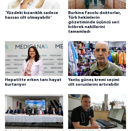
'Yüzdeki kızarıklık sadece
Burkina Fasolu doktorlar,
hassas cilt olmayabilir'
Türk hekimlerin
gözetiminde üçüncü seri
böbrek nakillerini
tamamladı
Hepatitte erken tanı hayat
Yanlış güneş kremi seçimi
kurtarıyor
cilt sorunlarını artırabilir