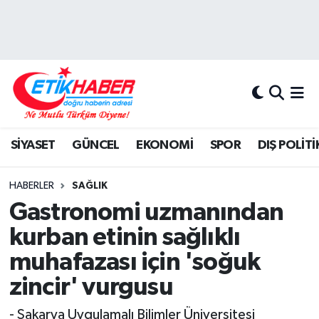
BİLİM-TEKNOLOJİ
Nöbetçi Eczaneler
DIŞ POLİTİKA
Hava Durumu
DÜNYA
İstanbul Namaz Vakitleri
SİYASET
GÜNCEL
EKONOMİ
SPOR
DIŞ POLİTİ
EĞİTİM GENÇLİK
Trafik Durumu
HABERLER
SAĞLIK
EKONOMİ
Süper Lig Puan Durumu ve Fikstür
Gastronomi uzmanından
kurban etinin sağlıklı
KÖŞE YAZILARI
Tüm Manşetler
muhafazası için 'soğuk
KÜLTÜR-SANAT-MAGAZİN
Son Dakika Haberleri
zincir' vurgusu
MEDYA
Haber Arşivi
- Sakarya Uygulamalı Bilimler Üniversitesi