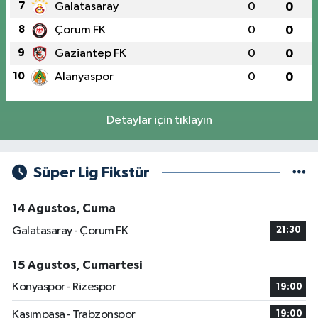
7
Galatasaray
0
0
8
Çorum FK
0
0
9
Gaziantep FK
0
0
10
Alanyaspor
0
0
Detaylar için tıklayın
Süper Lig Fikstür
14 Ağustos, Cuma
Galatasaray - Çorum FK
21:30
15 Ağustos, Cumartesi
Konyaspor - Rizespor
19:00
Kasımpaşa - Trabzonspor
19:00