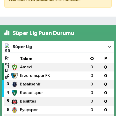
Süper Lig Puan Durumu
Süper Lig
#
Takım
O
P
1
Amed
0
0
2
Erzurumspor FK
0
0
3
Başakşehir
0
0
4
Kocaelispor
0
0
5
Beşiktaş
0
0
6
Eyüpspor
0
0