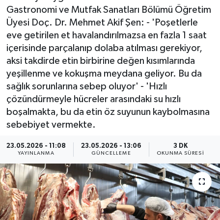
Gastronomi ve Mutfak Sanatları Bölümü Öğretim
ÖZEL HABER
Üyesi Doç. Dr. Mehmet Akif Şen: - 'Poşetlerle
eve getirilen et havalandırılmazsa en fazla 1 saat
RÖPORTAJLAR
içerisinde parçalanıp dolaba atılması gerekiyor,
aksi takdirde etin birbirine değen kısımlarında
SAĞLIK
yeşillenme ve kokuşma meydana geliyor. Bu da
sağlık sorunlarına sebep oluyor' - 'Hızlı
SİYASET
çözündürmeyle hücreler arasındaki su hızlı
boşalmakta, bu da etin öz suyunun kaybolmasına
GÜNCEL
sebebiyet vermekte.
SPOR
23.05.2026 - 11:08
23.05.2026 - 13:06
3 DK
YAYINLANMA
GÜNCELLEME
OKUNMA SÜRESI
YAŞAM
Yerel