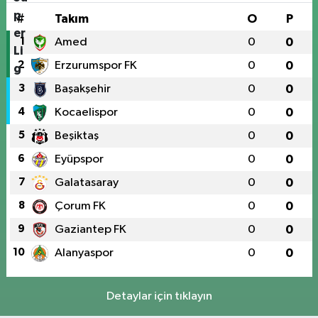
#
Takım
O
P
1
Amed
0
0
2
Erzurumspor FK
0
0
3
Başakşehir
0
0
4
Kocaelispor
0
0
5
Beşiktaş
0
0
6
Eyüpspor
0
0
7
Galatasaray
0
0
8
Çorum FK
0
0
9
Gaziantep FK
0
0
10
Alanyaspor
0
0
Detaylar için tıklayın