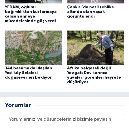
YEDAM, oğlunu
Çankırı'da nesli tehlike
bağımlılıktan kurtarmaya
altında olan vaşak
çalışan anneye
görüntülendi
mücadelesinde güç verdi
344 basamakla ulaşılan
Afrika belgeseli değil
Yeşilköy Şelalesi
Yozgat: Dev karınca
doğaseverleri bekliyor
yuvaları görenleri hayrete
düşürüyor
Yorumlar