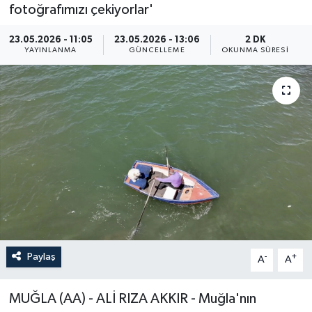
fotoğrafımızı çekiyorlar'
ÖZEL HABER
23.05.2026 - 11:05
23.05.2026 - 13:06
2 DK
YAYINLANMA
GÜNCELLEME
OKUNMA SÜRESI
RÖPORTAJLAR
SAĞLIK
SİYASET
GÜNCEL
SPOR
YAŞAM
Paylaş
-
+
A
A
Yerel
MUĞLA (AA) - ALİ RIZA AKKIR - Muğla'nın