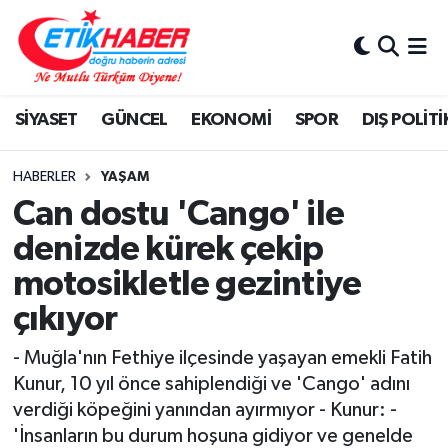
BİLİM-TEKNOLOJİ
Nöbetçi Eczaneler
SİYASET
GÜNCEL
EKONOMİ
SPOR
DIŞ POLİTİ
DIŞ POLİTİKA
Hava Durumu
DÜNYA
İstanbul Namaz Vakitleri
HABERLER
YAŞAM
Can dostu 'Cango' ile
EĞİTİM GENÇLİK
Trafik Durumu
denizde kürek çekip
motosikletle gezintiye
EKONOMİ
Süper Lig Puan Durumu ve Fikstür
çıkıyor
KÖŞE YAZILARI
Tüm Manşetler
- Muğla'nın Fethiye ilçesinde yaşayan emekli Fatih
KÜLTÜR-SANAT-MAGAZİN
Son Dakika Haberleri
Kunur, 10 yıl önce sahiplendiği ve 'Cango' adını
verdiği köpeğini yanından ayırmıyor - Kunur: -
MEDYA
Haber Arşivi
'İnsanların bu durum hoşuna gidiyor ve genelde