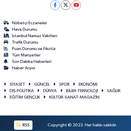
Nöbetçi Eczaneler
Hava Durumu
İstanbul Namaz Vakitleri
Trafik Durumu
Puan Durumu ve Fikstür
Tüm Manşetler
Son Dakika Haberleri
Haber Arşivi
SİYASET
GÜNCEL
SPOR
EKONOMİ
DIŞ POLİTİKA
DÜNYA
BİLİM-TEKNOLOJİ
SAĞLIK
EĞİTİM GENÇLİK
KÜLTÜR-SANAT-MAGAZİN
RSS
Copyright © 2023. Her hakkı saklıdır.