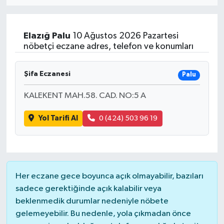
ÖZEL HABER
Elazığ
Palu
10 Ağustos 2026 Pazartesi
RÖPORTAJLAR
nöbetçi eczane adres, telefon ve konumları
SAĞLIK
Şifa Eczanesi
Palu
SİYASET
KALEKENT MAH.58. CAD. NO:5 A
Yol Tarifi Al
0 (424) 503 96 19
GÜNCEL
SPOR
YAŞAM
Her eczane gece boyunca açık olmayabilir, bazıları
sadece gerektiğinde açık kalabilir veya
Yerel
beklenmedik durumlar nedeniyle nöbete
gelemeyebilir. Bu nedenle, yola çıkmadan önce