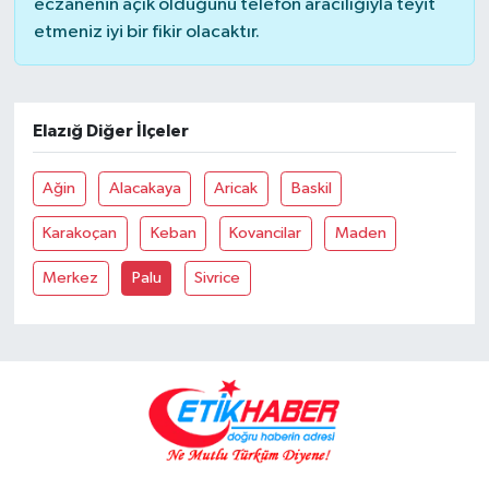
eczanenin açık olduğunu telefon aracılığıyla teyit
etmeniz iyi bir fikir olacaktır.
Elazığ Diğer İlçeler
Ağin
Alacakaya
Aricak
Baskil
Karakoçan
Keban
Kovancilar
Maden
Merkez
Palu
Sivrice