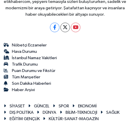
etikhabercom, yepyeni temasıyla sizleri buluştururken, sadelik ve
modernizmi bir araya getiriyor. Şatafattan kaçınıyor ve insanlara
haber okuyabilecekleri bir altyapı sunuyor.
Nöbetçi Eczaneler
Hava Durumu
İstanbul Namaz Vakitleri
Trafik Durumu
Puan Durumu ve Fikstür
Tüm Manşetler
Son Dakika Haberleri
Haber Arşivi
SİYASET
GÜNCEL
SPOR
EKONOMİ
DIŞ POLİTİKA
DÜNYA
BİLİM-TEKNOLOJİ
SAĞLIK
EĞİTİM GENÇLİK
KÜLTÜR-SANAT-MAGAZİN