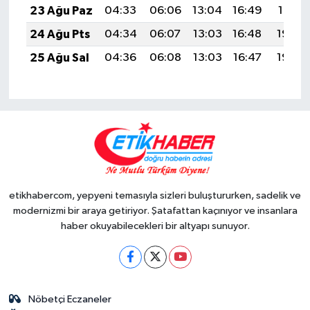
23 Ağu Paz
04:33
06:06
13:04
16:49
19:51
24 Ağu Pts
04:34
06:07
13:03
16:48
19:49
25 Ağu Sal
04:36
06:08
13:03
16:47
19:48
etikhabercom, yepyeni temasıyla sizleri buluştururken, sadelik ve
modernizmi bir araya getiriyor. Şatafattan kaçınıyor ve insanlara
haber okuyabilecekleri bir altyapı sunuyor.
Nöbetçi Eczaneler