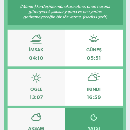
(Mümin) kardeşinle münakaşa etme, onun hoşuna
ÖZEL HABER
gitmeyecek şakalar yapma ve ona yerine
getiremeyeceğin bir söz verme. (Hadis-i şerif)
RÖPORTAJLAR
SAĞLIK
İMSAK
GÜNEŞ
SİYASET
04:10
05:51
GÜNCEL
SPOR
ÖĞLE
İKINDI
13:07
16:59
YAŞAM
Yerel
AKŞAM
YATSI