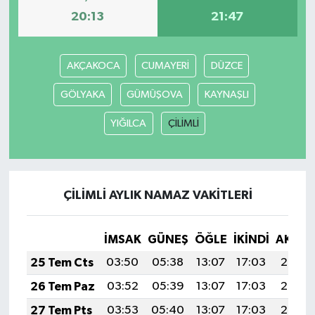
20:13
21:47
AKÇAKOCA
CUMAYERİ
DÜZCE
GÖLYAKA
GÜMÜŞOVA
KAYNAŞLI
YIĞILCA
ÇİLİMLİ
ÇİLİMLİ AYLIK NAMAZ VAKITLERI
İMSAK
GÜNEŞ
ÖĞLE
İKINDI
AKŞA
25 Tem Cts
03:50
05:38
13:07
17:03
20:27
26 Tem Paz
03:52
05:39
13:07
17:03
20:26
27 Tem Pts
03:53
05:40
13:07
17:03
20:25