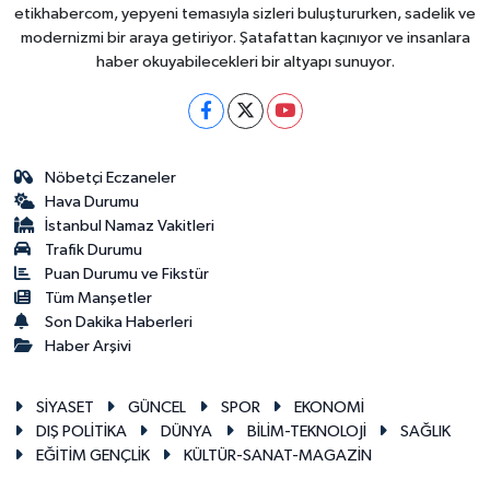
etikhabercom, yepyeni temasıyla sizleri buluştururken, sadelik ve
modernizmi bir araya getiriyor. Şatafattan kaçınıyor ve insanlara
haber okuyabilecekleri bir altyapı sunuyor.
Nöbetçi Eczaneler
Hava Durumu
İstanbul Namaz Vakitleri
Trafik Durumu
Puan Durumu ve Fikstür
Tüm Manşetler
Son Dakika Haberleri
Haber Arşivi
SİYASET
GÜNCEL
SPOR
EKONOMİ
DIŞ POLİTİKA
DÜNYA
BİLİM-TEKNOLOJİ
SAĞLIK
EĞİTİM GENÇLİK
KÜLTÜR-SANAT-MAGAZİN