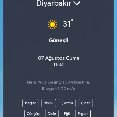
Diyarbakır
ÖZEL HABER
°
31
RÖPORTAJLAR
SAĞLIK
Güneşli
SİYASET
07 Ağustos Cuma
GÜNCEL
11:45
SPOR
Nem: %13, Basınç: 1004 hpa hPa,
Rüzgar: 1.00 m/s
YAŞAM
Yerel
Bağlar
Bismil
Çermik
Çınar
Çüngüş
Dicle
Eğil
Ergani