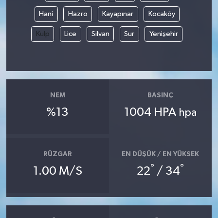
Hani
Hazro
Kayapınar
Kocaköy
Kulp
Lice
Silvan
Sur
Yenişehir
NEM
BASINÇ
%13
1004 HPA
hpa
RÜZGAR
EN DÜŞÜK / EN YÜKSEK
°
°
1.00 M/S
22
/ 34