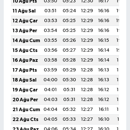
10 Ağu Pts
03:50
05:23
12:30
16:17
19:26
11 Ağu Sal
03:51
05:24
12:29
16:16
19:25
12 Ağu Çar
03:53
05:25
12:29
16:16
19:24
13 Ağu Per
03:54
05:25
12:29
16:16
19:23
14 Ağu Cum
03:55
05:26
12:29
16:15
19:22
15 Ağu Cts
03:56
05:27
12:29
16:14
19:20
16 Ağu Paz
03:58
05:28
12:29
16:14
19:19
17 Ağu Pts
03:59
05:29
12:28
16:13
19:18
18 Ağu Sal
04:00
05:30
12:28
16:13
19:17
19 Ağu Çar
04:01
05:31
12:28
16:12
19:15
20 Ağu Per
04:03
05:31
12:28
16:12
19:14
21 Ağu Cum
04:04
05:32
12:27
16:11
19:13
22 Ağu Cts
04:05
05:33
12:27
16:10
19:11
23 Ağu Paz
04:06
05:34
12:27
16:10
19:10