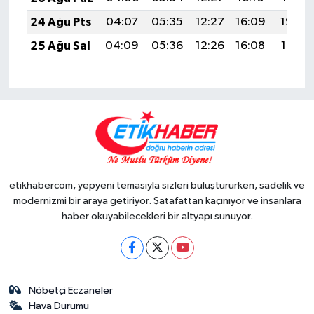
24 Ağu Pts
04:07
05:35
12:27
16:09
19:08
25 Ağu Sal
04:09
05:36
12:26
16:08
19:07
etikhabercom, yepyeni temasıyla sizleri buluştururken, sadelik ve
modernizmi bir araya getiriyor. Şatafattan kaçınıyor ve insanlara
haber okuyabilecekleri bir altyapı sunuyor.
Nöbetçi Eczaneler
Hava Durumu