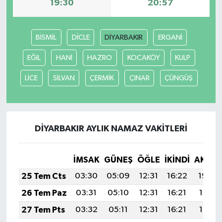
19:30
20:57
BİSMİL
DİCLE
DİYARBAKIR
ERGANİ
EĞİL
HANİ
HAZRO
KOCAKÖY
KULP
LİCE
SİLVAN
ÇERMİK
ÇINAR
ÇÜNGÜŞ
DİYARBAKIR AYLIK NAMAZ VAKITLERI
İMSAK
GÜNEŞ
ÖĞLE
İKINDI
AKŞA
25 Tem Cts
03:30
05:09
12:31
16:22
19:42
26 Tem Paz
03:31
05:10
12:31
16:21
19:41
27 Tem Pts
03:32
05:11
12:31
16:21
19:41