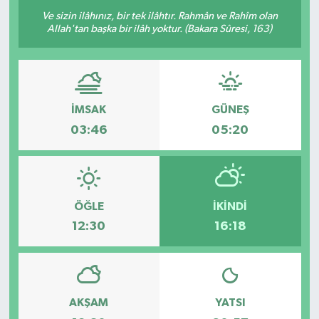
Ve sizin ilâhınız, bir tek ilâhtır. Rahmân ve Rahîm olan
ÖZEL HABER
Allah'tan başka bir ilâh yoktur. (Bakara Sûresi, 163)
RÖPORTAJLAR
SAĞLIK
İMSAK
GÜNEŞ
03:46
05:20
SİYASET
GÜNCEL
ÖĞLE
İKINDI
SPOR
12:30
16:18
YAŞAM
Yerel
AKŞAM
YATSI