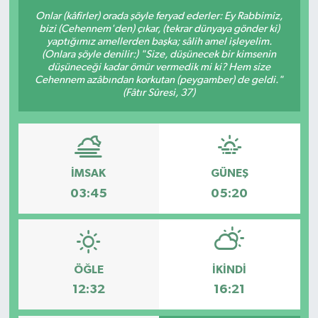
Onlar (kâfirler) orada şöyle feryad ederler: Ey Rabbimiz,
ÖZEL HABER
bizi (Cehennem'den) çıkar, (tekrar dünyaya gönder ki)
yaptığımız amellerden başka; sâlih amel işleyelim.
(Onlara şöyle denilir:) "Size, düşünecek bir kimsenin
RÖPORTAJLAR
düşüneceği kadar ömür vermedik mi ki? Hem size
Cehennem azâbından korkutan (peygamber) de geldi."
(Fâtır Sûresi, 37)
SAĞLIK
SİYASET
GÜNCEL
İMSAK
GÜNEŞ
03:45
05:20
SPOR
YAŞAM
ÖĞLE
İKINDI
Yerel
12:32
16:21