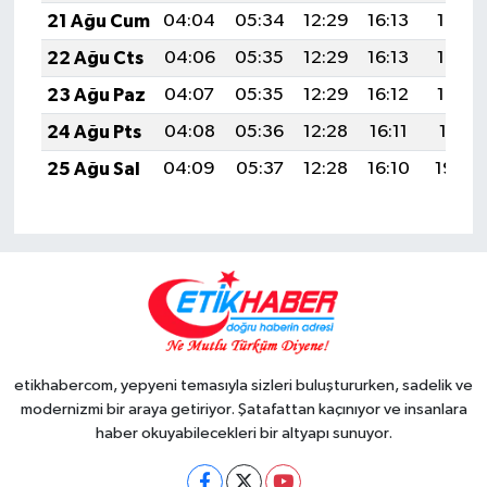
21 Ağu Cum
04:04
05:34
12:29
16:13
19:15
22 Ağu Cts
04:06
05:35
12:29
16:13
19:14
23 Ağu Paz
04:07
05:35
12:29
16:12
19:12
24 Ağu Pts
04:08
05:36
12:28
16:11
19:11
25 Ağu Sal
04:09
05:37
12:28
16:10
19:09
etikhabercom, yepyeni temasıyla sizleri buluştururken, sadelik ve
modernizmi bir araya getiriyor. Şatafattan kaçınıyor ve insanlara
haber okuyabilecekleri bir altyapı sunuyor.