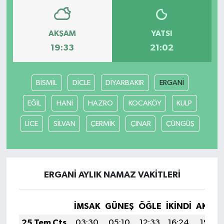
AKŞAM
YATSI
19:33
21:02
BİSMİL
DİCLE
DİYARBAKIR
ERGANİ
EĞİL
HANİ
HAZRO
KOCAKÖY
KULP
LİCE
SİLVAN
ÇERMİK
ÇINAR
ÇÜNGÜŞ
ERGANİ AYLIK NAMAZ VAKITLERI
İMSAK
GÜNEŞ
ÖĞLE
İKINDI
AKŞA
25 Tem Cts
03:30
05:10
12:33
16:24
19:45