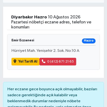
ÖZEL HABER
Diyarbakır
Hazro
10 Ağustos 2026
RÖPORTAJLAR
Pazartesi nöbetçi eczane adres, telefon ve
konumları
SAĞLIK
Emir Eczanesi
Hazro
SİYASET
Hürriyet Mah. Yenişehir 2. Sok. No:10 A
GÜNCEL
Yol Tarifi Al
0 (412) 671 21 65
SPOR
YAŞAM
Her eczane gece boyunca açık olmayabilir, bazıları
Yerel
sadece gerektiğinde açık kalabilir veya
beklenmedik durumlar nedeniyle nöbete