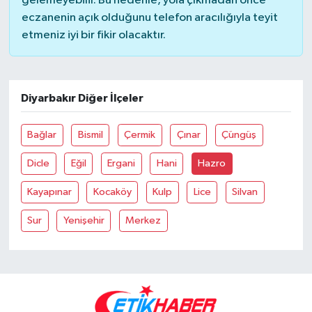
gelemeyebilir. Bu nedenle, yola çıkmadan önce
eczanenin açık olduğunu telefon aracılığıyla teyit
etmeniz iyi bir fikir olacaktır.
Diyarbakır Diğer İlçeler
Bağlar
Bismil
Çermik
Çınar
Çüngüş
Dicle
Eğil
Ergani
Hani
Hazro
Kayapınar
Kocaköy
Kulp
Lice
Silvan
Sur
Yenişehir
Merkez