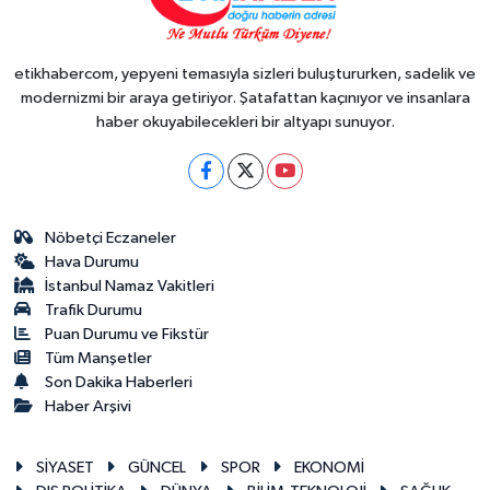
etikhabercom, yepyeni temasıyla sizleri buluştururken, sadelik ve
modernizmi bir araya getiriyor. Şatafattan kaçınıyor ve insanlara
haber okuyabilecekleri bir altyapı sunuyor.
Nöbetçi Eczaneler
Hava Durumu
İstanbul Namaz Vakitleri
Trafik Durumu
Puan Durumu ve Fikstür
Tüm Manşetler
Son Dakika Haberleri
Haber Arşivi
SİYASET
GÜNCEL
SPOR
EKONOMİ