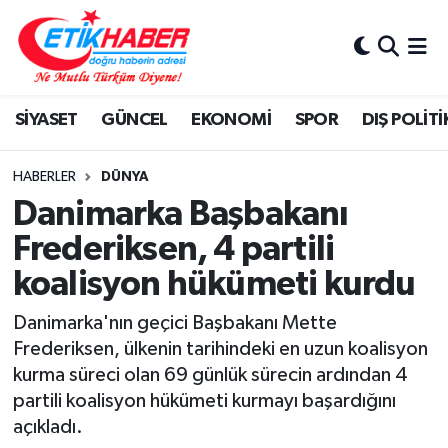
BİLİM-TEKNOLOJİ
Nöbetçi Eczaneler
SİYASET
GÜNCEL
EKONOMİ
SPOR
DIŞ POLİTİ
DIŞ POLİTİKA
Hava Durumu
DÜNYA
İstanbul Namaz Vakitleri
HABERLER
DÜNYA
Danimarka Başbakanı
EĞİTİM GENÇLİK
Trafik Durumu
Frederiksen, 4 partili
koalisyon hükümeti kurdu
EKONOMİ
Süper Lig Puan Durumu ve Fikstür
Danimarka'nın geçici Başbakanı Mette
KÖŞE YAZILARI
Tüm Manşetler
Frederiksen, ülkenin tarihindeki en uzun koalisyon
kurma süreci olan 69 günlük sürecin ardından 4
KÜLTÜR-SANAT-MAGAZİN
Son Dakika Haberleri
partili koalisyon hükümeti kurmayı başardığını
açıkladı.
MEDYA
Haber Arşivi