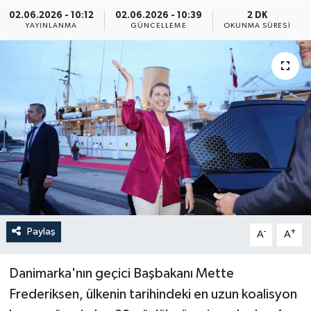
02.06.2026 - 10:12
02.06.2026 - 10:39
2 DK
ÖZEL HABER
YAYINLANMA
GÜNCELLEME
OKUNMA SÜRESI
RÖPORTAJLAR
SAĞLIK
SİYASET
GÜNCEL
SPOR
Paylaş
-
+
A
A
YAŞAM
Yerel
Danimarka'nın geçici Başbakanı Mette
Frederiksen, ülkenin tarihindeki en uzun koalisyon