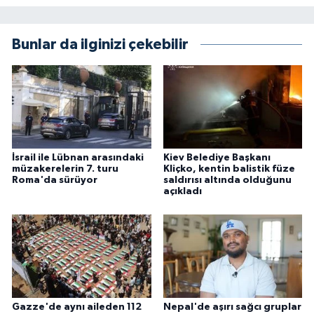
Bunlar da ilginizi çekebilir
İsrail ile Lübnan arasındaki
Kiev Belediye Başkanı
müzakerelerin 7. turu
Kliçko, kentin balistik füze
Roma'da sürüyor
saldırısı altında olduğunu
açıkladı
Gazze'de aynı aileden 112
Nepal'de aşırı sağcı gruplar