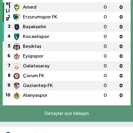
1
Amed
0
0
2
Erzurumspor FK
0
0
3
Başakşehir
0
0
4
Kocaelispor
0
0
5
Beşiktaş
0
0
6
Eyüpspor
0
0
7
Galatasaray
0
0
8
Çorum FK
0
0
9
Gaziantep FK
0
0
10
Alanyaspor
0
0
Detaylar için tıklayın