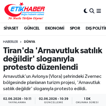
BİLİM-TEKNOLOJİ
Nöbetçi Eczaneler
SİYASET
GÜNCEL
EKONOMİ
SPOR
DIŞ POLİTİ
DIŞ POLİTİKA
Hava Durumu
DÜNYA
İstanbul Namaz Vakitleri
HABERLER
DÜNYA
Tiran'da 'Arnavutluk satılık
EĞİTİM GENÇLİK
Trafik Durumu
değildir' sloganıyla
protesto düzenlendi
EKONOMİ
Süper Lig Puan Durumu ve Fikstür
Arnavutluk'un Avlonya (Vlora) şehrindeki Zvernec
KÖŞE YAZILARI
Tüm Manşetler
bölgesinde planlanan turizm projesi, 'Arnavutluk
satılık değildir' sloganıyla protesto edildi.
KÜLTÜR-SANAT-MAGAZİN
Son Dakika Haberleri
02.06.2026 - 10:11
02.06.2026 - 10:39
1 DK
MEDYA
Haber Arşivi
YAYINLANMA
GÜNCELLEME
OKUNMA SÜRESI