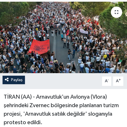
ÖZEL HABER
RÖPORTAJLAR
SAĞLIK
SİYASET
GÜNCEL
Paylaş
-
+
A
A
SPOR
TİRAN (AA) - Arnavutluk'un Avlonya (Vlora)
YAŞAM
şehrindeki Zvernec bölgesinde planlanan turizm
Yerel
projesi, 'Arnavutluk satılık değildir' sloganıyla
protesto edildi.