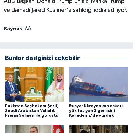
ABD Başkanı Donald Trump'un kızı Ivanka Trump
ve damadı Jared Kushner'e satıldığı iddia ediliyor.
Kaynak:
AA
Bunlar da ilginizi çekebilir
Pakistan Başbakanı Şerif,
Rusya: Ukrayna’nın askeri
Suudi Arabistan Veliaht
yük taşıyan 3 gemisini
Prensi Selman ile görüştü
Karadeniz’de vurduk