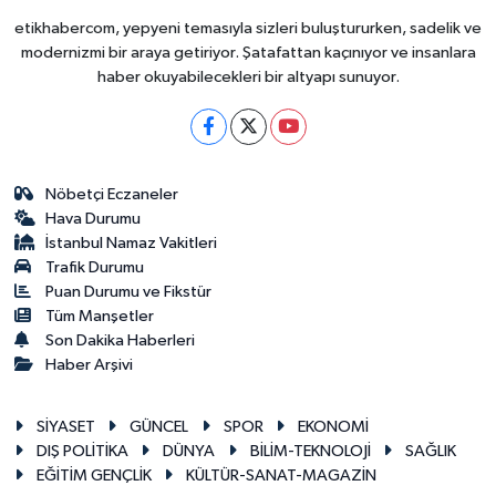
etikhabercom, yepyeni temasıyla sizleri buluştururken, sadelik ve
modernizmi bir araya getiriyor. Şatafattan kaçınıyor ve insanlara
haber okuyabilecekleri bir altyapı sunuyor.
Nöbetçi Eczaneler
Hava Durumu
İstanbul Namaz Vakitleri
Trafik Durumu
Puan Durumu ve Fikstür
Tüm Manşetler
Son Dakika Haberleri
Haber Arşivi
SİYASET
GÜNCEL
SPOR
EKONOMİ
DIŞ POLİTİKA
DÜNYA
BİLİM-TEKNOLOJİ
SAĞLIK
EĞİTİM GENÇLİK
KÜLTÜR-SANAT-MAGAZİN