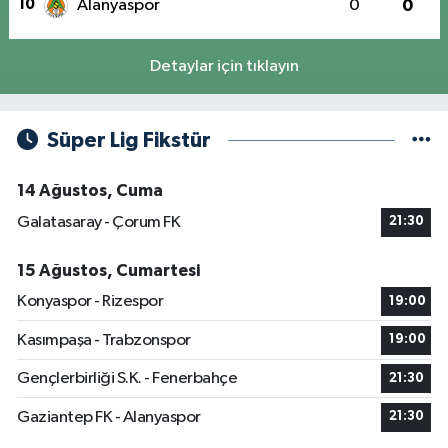
10
Alanyaspor
0
0
Detaylar için tıklayın
Süper Lig Fikstür
14 Ağustos, Cuma
Galatasaray - Çorum FK
21:30
15 Ağustos, Cumartesi
Konyaspor - Rizespor
19:00
Kasımpaşa - Trabzonspor
19:00
Gençlerbirliği S.K. - Fenerbahçe
21:30
Gaziantep FK - Alanyaspor
21:30