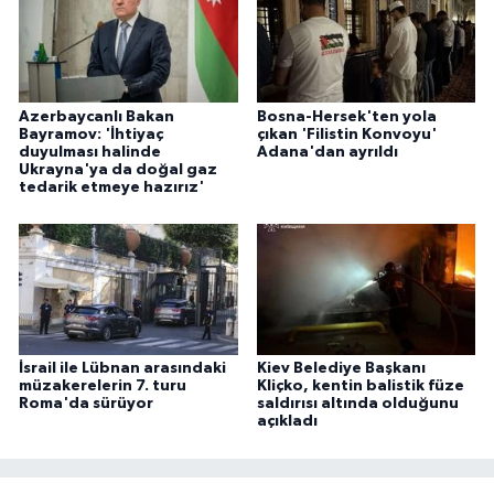
Azerbaycanlı Bakan
Bosna-Hersek'ten yola
Bayramov: 'İhtiyaç
çıkan 'Filistin Konvoyu'
duyulması halinde
Adana'dan ayrıldı
Ukrayna'ya da doğal gaz
tedarik etmeye hazırız'
İsrail ile Lübnan arasındaki
Kiev Belediye Başkanı
müzakerelerin 7. turu
Kliçko, kentin balistik füze
Roma'da sürüyor
saldırısı altında olduğunu
açıkladı