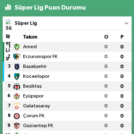
Süper Lig Puan Durumu
Süper Lig
#
Takım
O
P
1
Amed
0
0
2
Erzurumspor FK
0
0
3
Başakşehir
0
0
4
Kocaelispor
0
0
5
Beşiktaş
0
0
6
Eyüpspor
0
0
7
Galatasaray
0
0
8
Çorum FK
0
0
9
Gaziantep FK
0
0