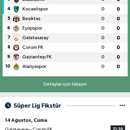
4
Kocaelispor
0
0
5
Beşiktaş
0
0
6
Eyüpspor
0
0
7
Galatasaray
0
0
8
Çorum FK
0
0
9
Gaziantep FK
0
0
10
Alanyaspor
0
0
Detaylar için tıklayın
Süper Lig Fikstür
14 Ağustos, Cuma
Galatasaray - Çorum FK
21:30