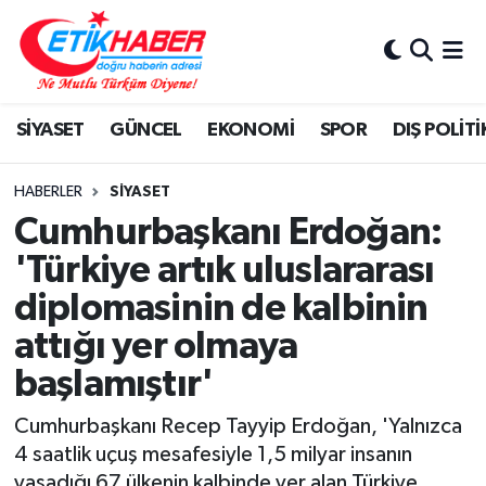
BİLİM-TEKNOLOJİ
Nöbetçi Eczaneler
SİYASET
GÜNCEL
EKONOMİ
SPOR
DIŞ POLİTİ
DIŞ POLİTİKA
Hava Durumu
DÜNYA
İstanbul Namaz Vakitleri
HABERLER
SİYASET
Cumhurbaşkanı Erdoğan:
EĞİTİM GENÇLİK
Trafik Durumu
'Türkiye artık uluslararası
diplomasinin de kalbinin
EKONOMİ
Süper Lig Puan Durumu ve Fikstür
attığı yer olmaya
KÖŞE YAZILARI
Tüm Manşetler
başlamıştır'
KÜLTÜR-SANAT-MAGAZİN
Son Dakika Haberleri
Cumhurbaşkanı Recep Tayyip Erdoğan, 'Yalnızca
4 saatlik uçuş mesafesiyle 1,5 milyar insanın
MEDYA
Haber Arşivi
yaşadığı 67 ülkenin kalbinde yer alan Türkiye,