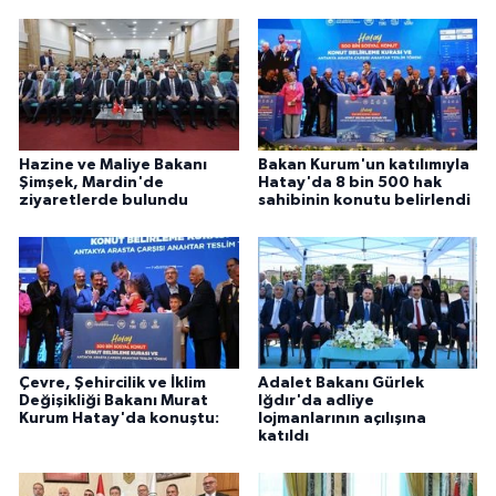
Hazine ve Maliye Bakanı
Bakan Kurum'un katılımıyla
Şimşek, Mardin'de
Hatay'da 8 bin 500 hak
ziyaretlerde bulundu
sahibinin konutu belirlendi
Çevre, Şehircilik ve İklim
Adalet Bakanı Gürlek
Değişikliği Bakanı Murat
Iğdır'da adliye
Kurum Hatay'da konuştu:
lojmanlarının açılışına
katıldı