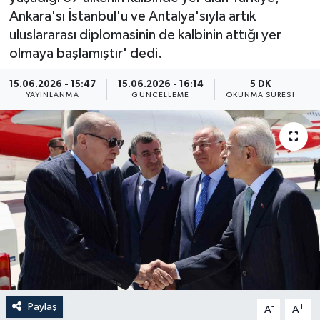
Ankara'sı İstanbul'u ve Antalya'sıyla artık
ÖZEL HABER
uluslararası diplomasinin de kalbinin attığı yer
olmaya başlamıştır' dedi.
RÖPORTAJLAR
15.06.2026 - 15:47
15.06.2026 - 16:14
5 DK
YAYINLANMA
GÜNCELLEME
OKUNMA SÜRESI
SAĞLIK
SİYASET
GÜNCEL
SPOR
YAŞAM
Yerel
Paylaş
-
+
A
A