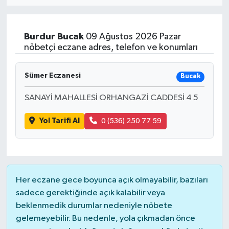
ÖZEL HABER
Burdur
Bucak
09 Ağustos 2026 Pazar
RÖPORTAJLAR
nöbetçi eczane adres, telefon ve konumları
SAĞLIK
Sümer Eczanesi
Bucak
SİYASET
SANAYİ MAHALLESİ ORHANGAZİ CADDESİ 4 5
Yol Tarifi Al
0 (536) 250 77 59
GÜNCEL
SPOR
YAŞAM
Her eczane gece boyunca açık olmayabilir, bazıları
sadece gerektiğinde açık kalabilir veya
Yerel
beklenmedik durumlar nedeniyle nöbete
gelemeyebilir. Bu nedenle, yola çıkmadan önce