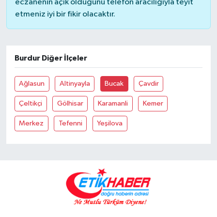
eczanenin açık olduğunu telefon aracılığıyla teyit
etmeniz iyi bir fikir olacaktır.
Burdur Diğer İlçeler
Ağlasun
Altinyayla
Bucak
Çavdir
Çeltikçi
Gölhisar
Karamanli
Kemer
Merkez
Tefenni
Yeşilova