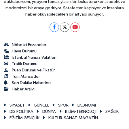
etikhabercom, yepyeni temasıyla sizleri buluştururken, sadelik ve
modernizmi bir araya getiriyor. Şatafattan kaçınıyor ve insanlara
haber okuyabilecekleri bir altyapı sunuyor.
Nöbetçi Eczaneler
Hava Durumu
İstanbul Namaz Vakitleri
Trafik Durumu
Puan Durumu ve Fikstür
Tüm Manşetler
Son Dakika Haberleri
Haber Arşivi
SİYASET
GÜNCEL
SPOR
EKONOMİ
DIŞ POLİTİKA
DÜNYA
BİLİM-TEKNOLOJİ
SAĞLIK
EĞİTİM GENÇLİK
KÜLTÜR-SANAT-MAGAZİN