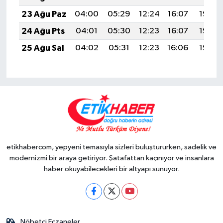
23 Ağu Paz
04:00
05:29
12:24
16:07
19:08
24 Ağu Pts
04:01
05:30
12:23
16:07
19:06
25 Ağu Sal
04:02
05:31
12:23
16:06
19:05
etikhabercom, yepyeni temasıyla sizleri buluştururken, sadelik ve
modernizmi bir araya getiriyor. Şatafattan kaçınıyor ve insanlara
haber okuyabilecekleri bir altyapı sunuyor.
Nöbetçi Eczaneler