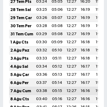
27 Tem Pts
03:24
05:05
12:27
16:20
19:40
28 Tem Sal
03:25
05:06
12:27
16:19
19:39
29 Tem Çar
03:26
05:07
12:27
16:19
19:38
30 Tem Per
03:28
05:08
12:27
16:19
19:37
31 Tem Cum
03:29
05:08
12:27
16:19
19:36
1 Ağu Cts
03:30
05:09
12:27
16:18
19:35
2 Ağu Paz
03:32
05:10
12:27
16:18
19:34
3 Ağu Pts
03:33
05:11
12:27
16:18
19:33
4 Ağu Sal
03:34
05:12
12:27
16:17
19:32
5 Ağu Çar
03:36
05:13
12:27
16:17
19:31
6 Ağu Per
03:37
05:14
12:27
16:17
19:30
7 Ağu Cum
03:38
05:15
12:27
16:16
19:29
8 Ağu Cts
03:40
05:16
12:27
16:16
19:27