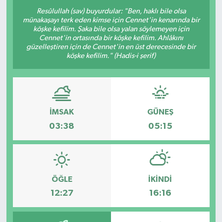
Resûlullah (sav) buyurdular: "Ben, haklı bile olsa
ÖZEL HABER
münakaşayı terk eden kimse için Cennet'in kenarında bir
köşke kefilim. Şaka bile olsa yalan söylemeyen için
Cennet'in ortasında bir köşke kefilim. Ahlâkını
RÖPORTAJLAR
güzelleştiren için de Cennet'in en üst derecesinde bir
köşke kefilim." (Hadis-i şerif)
SAĞLIK
SİYASET
İMSAK
GÜNEŞ
GÜNCEL
03:38
05:15
SPOR
YAŞAM
ÖĞLE
İKINDI
12:27
16:16
Yerel