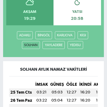
AKŞAM
YATSI
19:29
20:58
ADAKLI
BİNGÖL
KARLIOVA
KİGI
SOLHAN
YAYLADERE
YEDİSU
SOLHAN AYLIK NAMAZ VAKITLERI
İMSAK
GÜNEŞ
ÖĞLE
İKINDI
AKŞA
25 Tem Cts
03:21
05:03
12:27
16:20
19:41
26 Tem Paz
03:22
05:04
12:27
16:20
19:41