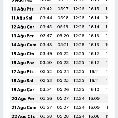
9 Ağu Paz
03:41
05:17
12:26
16:15
19:26
10 Ağu Pts
03:42
05:17
12:26
16:15
19:25
11 Ağu Sal
03:44
05:18
12:26
16:14
19:24
12 Ağu Çar
03:45
05:19
12:26
16:14
19:23
13 Ağu Per
03:47
05:20
12:26
16:13
19:21
14 Ağu Cum
03:48
05:21
12:26
16:13
19:20
15 Ağu Cts
03:49
05:22
12:25
16:12
19:19
16 Ağu Paz
03:50
05:23
12:25
16:12
19:18
17 Ağu Pts
03:52
05:24
12:25
16:11
19:16
18 Ağu Sal
03:53
05:25
12:25
16:11
19:15
19 Ağu Çar
03:54
05:26
12:25
16:10
19:14
20 Ağu Per
03:56
05:27
12:24
16:09
19:12
21 Ağu Cum
03:57
05:27
12:24
16:09
19:11
22 Ağu Cts
03:58
05:28
12:24
16:08
19:09