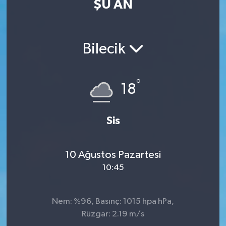
ŞU AN
ÖZEL HABER
RÖPORTAJLAR
Bilecik
SAĞLIK
°
18
SİYASET
Sis
GÜNCEL
SPOR
10 Ağustos Pazartesi
10:45
YAŞAM
Yerel
Nem: %96, Basınç: 1015 hpa hPa,
Rüzgar: 2.19 m/s