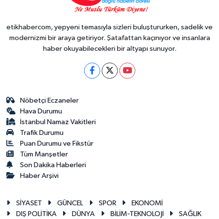
etikhabercom, yepyeni temasıyla sizleri buluştururken, sadelik ve
modernizmi bir araya getiriyor. Şatafattan kaçınıyor ve insanlara
haber okuyabilecekleri bir altyapı sunuyor.
Nöbetçi Eczaneler
Hava Durumu
İstanbul Namaz Vakitleri
Trafik Durumu
Puan Durumu ve Fikstür
Tüm Manşetler
Son Dakika Haberleri
Haber Arşivi
SİYASET
GÜNCEL
SPOR
EKONOMİ
DIŞ POLİTİKA
DÜNYA
BİLİM-TEKNOLOJİ
SAĞLIK