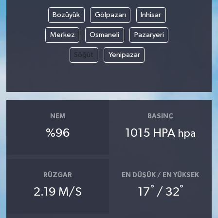
Bozüyük
Gölpazarı
İnhisar
Merkez
Osmaneli
Pazaryeri
Söğüt
Yenipazar
NEM
BASINÇ
%96
1015 HPA
hpa
RÜZGAR
EN DÜŞÜK / EN YÜKSEK
°
°
2.19 M/S
17
/ 32