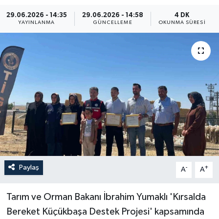
29.06.2026 - 14:35
29.06.2026 - 14:58
4 DK
ÖZEL HABER
YAYINLANMA
GÜNCELLEME
OKUNMA SÜRESI
RÖPORTAJLAR
SAĞLIK
SİYASET
GÜNCEL
SPOR
YAŞAM
Paylaş
-
+
A
A
Yerel
Tarım ve Orman Bakanı İbrahim Yumaklı 'Kırsalda
Bereket Küçükbaşa Destek Projesi' kapsamında