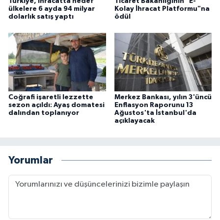
Türkiye, ihracatta hedef
Ticaret Bakanlığının "E-
ülkelere 6 ayda 94 milyar
Kolay İhracat Platformu"na
dolarlık satış yaptı
ödül
Coğrafi işaretli lezzette
Merkez Bankası, yılın 3'üncü
sezon açıldı: Ayaş domatesi
Enflasyon Raporunu 13
dalından toplanıyor
Ağustos'ta İstanbul'da
açıklayacak
Yorumlar