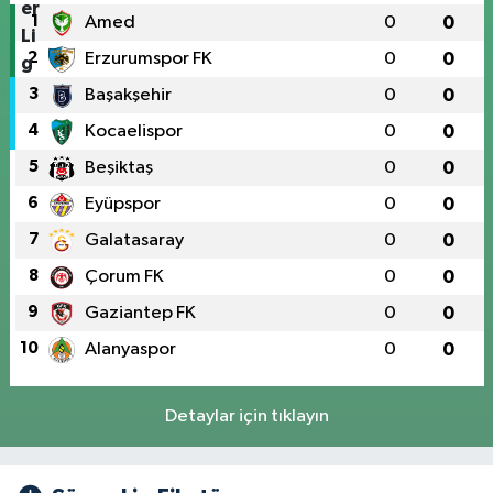
1
Amed
0
0
2
Erzurumspor FK
0
0
3
Başakşehir
0
0
4
Kocaelispor
0
0
5
Beşiktaş
0
0
6
Eyüpspor
0
0
7
Galatasaray
0
0
8
Çorum FK
0
0
9
Gaziantep FK
0
0
10
Alanyaspor
0
0
Detaylar için tıklayın