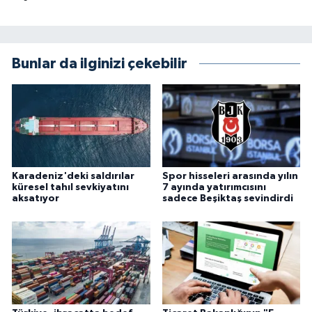
Bunlar da ilginizi çekebilir
Karadeniz'deki saldırılar
Spor hisseleri arasında yılın
küresel tahıl sevkiyatını
7 ayında yatırımcısını
aksatıyor
sadece Beşiktaş sevindirdi