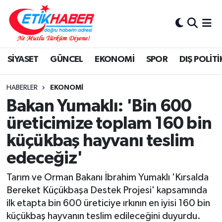
BİLİM-TEKNOLOJİ
Nöbetçi Eczaneler
SİYASET
GÜNCEL
EKONOMİ
SPOR
DIŞ POLİTİ
DIŞ POLİTİKA
Hava Durumu
DÜNYA
İstanbul Namaz Vakitleri
HABERLER
EKONOMİ
Bakan Yumaklı: 'Bin 600
EĞİTİM GENÇLİK
Trafik Durumu
üreticimize toplam 160 bin
küçükbaş hayvanı teslim
EKONOMİ
Süper Lig Puan Durumu ve Fikstür
edeceğiz'
KÖŞE YAZILARI
Tüm Manşetler
Tarım ve Orman Bakanı İbrahim Yumaklı 'Kırsalda
KÜLTÜR-SANAT-MAGAZİN
Son Dakika Haberleri
Bereket Küçükbaşa Destek Projesi' kapsamında
ilk etapta bin 600 üreticiye ırkının en iyisi 160 bin
MEDYA
Haber Arşivi
küçükbaş hayvanın teslim edileceğini duyurdu.