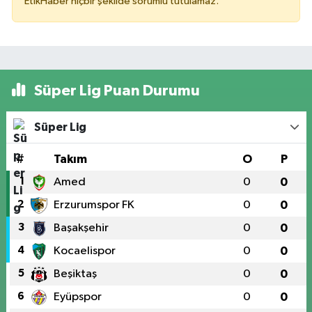
EtikHaber hiçbir şekilde sorumlu tutulamaz.
Süper Lig Puan Durumu
Süper Lig
#
Takım
O
P
1
Amed
0
0
2
Erzurumspor FK
0
0
3
Başakşehir
0
0
4
Kocaelispor
0
0
5
Beşiktaş
0
0
6
Eyüpspor
0
0