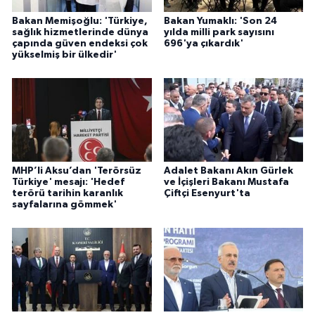
Bakan Memişoğlu: 'Türkiye,
Bakan Yumaklı: 'Son 24
sağlık hizmetlerinde dünya
yılda milli park sayısını
çapında güven endeksi çok
696'ya çıkardık'
yükselmiş bir ülkedir'
MHP’li Aksu’dan 'Terörsüz
Adalet Bakanı Akın Gürlek
Türkiye' mesajı: 'Hedef
ve İçişleri Bakanı Mustafa
terörü tarihin karanlık
Çiftçi Esenyurt'ta
sayfalarına gömmek'