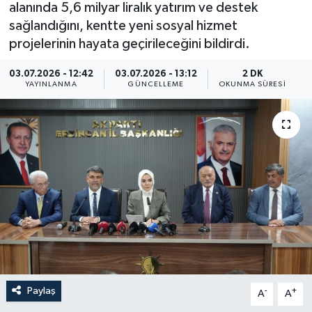
alanında 5,6 milyar liralık yatırım ve destek
ÖZEL HABER
sağlandığını, kentte yeni sosyal hizmet
projelerinin hayata geçirileceğini bildirdi.
RÖPORTAJLAR
03.07.2026 - 12:42
03.07.2026 - 13:12
2 DK
YAYINLANMA
GÜNCELLEME
OKUNMA SÜRESI
SAĞLIK
SİYASET
GÜNCEL
SPOR
YAŞAM
Yerel
Paylaş
-
+
A
A