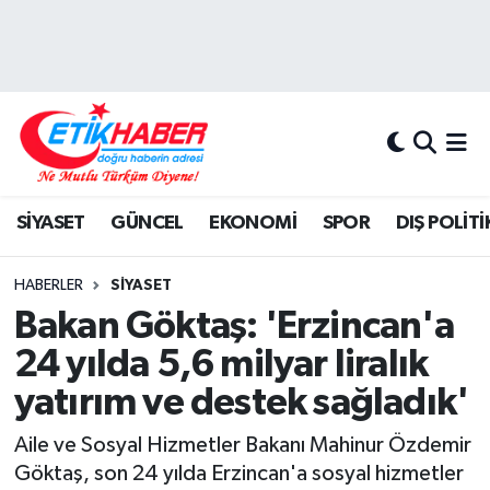
BİLİM-TEKNOLOJİ
Nöbetçi Eczaneler
DIŞ POLİTİKA
Hava Durumu
DÜNYA
İstanbul Namaz Vakitleri
SİYASET
GÜNCEL
EKONOMİ
SPOR
DIŞ POLİTİ
EĞİTİM GENÇLİK
Trafik Durumu
HABERLER
SİYASET
EKONOMİ
Süper Lig Puan Durumu ve Fikstür
Bakan Göktaş: 'Erzincan'a
24 yılda 5,6 milyar liralık
KÖŞE YAZILARI
Tüm Manşetler
yatırım ve destek sağladık'
KÜLTÜR-SANAT-MAGAZİN
Son Dakika Haberleri
Aile ve Sosyal Hizmetler Bakanı Mahinur Özdemir
Göktaş, son 24 yılda Erzincan'a sosyal hizmetler
MEDYA
Haber Arşivi