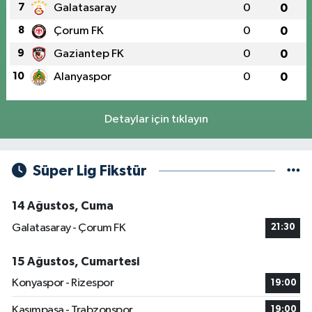
7
Galatasaray
0
0
8
Çorum FK
0
0
9
Gaziantep FK
0
0
10
Alanyaspor
0
0
Detaylar için tıklayın
Süper Lig Fikstür
14 Ağustos, Cuma
Galatasaray - Çorum FK
21:30
15 Ağustos, Cumartesi
Konyaspor - Rizespor
19:00
Kasımpaşa - Trabzonspor
19:00