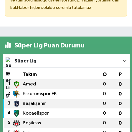
ve tüm sorumluluğu üstleniyorsunuz. Yazılan yorumlardan
EtikHaber hiçbir şekilde sorumlu tutulamaz.
Süper Lig Puan Durumu
Süper Lig
#
Takım
O
P
1
Amed
0
0
2
Erzurumspor FK
0
0
3
Başakşehir
0
0
4
Kocaelispor
0
0
5
Beşiktaş
0
0