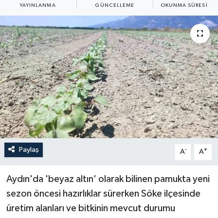
YAYINLANMA
GÜNCELLEME
OKUNMA SÜRESI
ÖZEL HABER
RÖPORTAJLAR
SAĞLIK
SİYASET
GÜNCEL
SPOR
Paylaş
-
+
A
A
YAŞAM
Aydın'da 'beyaz altın' olarak bilinen pamukta yeni
Yerel
sezon öncesi hazırlıklar sürerken Söke ilçesinde
üretim alanları ve bitkinin mevcut durumu