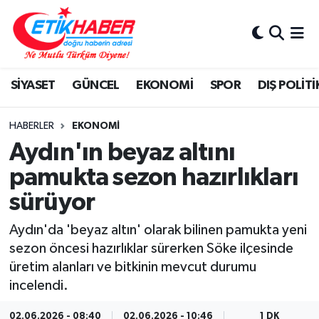
BİLİM-TEKNOLOJİ
Nöbetçi Eczaneler
SİYASET
GÜNCEL
EKONOMİ
SPOR
DIŞ POLİTİ
DIŞ POLİTİKA
Hava Durumu
DÜNYA
İstanbul Namaz Vakitleri
HABERLER
EKONOMİ
Aydın'ın beyaz altını
EĞİTİM GENÇLİK
Trafik Durumu
pamukta sezon hazırlıkları
sürüyor
EKONOMİ
Süper Lig Puan Durumu ve Fikstür
Aydın'da 'beyaz altın' olarak bilinen pamukta yeni
KÖŞE YAZILARI
Tüm Manşetler
sezon öncesi hazırlıklar sürerken Söke ilçesinde
üretim alanları ve bitkinin mevcut durumu
KÜLTÜR-SANAT-MAGAZİN
Son Dakika Haberleri
incelendi.
MEDYA
Haber Arşivi
02.06.2026 - 08:40
02.06.2026 - 10:46
1 DK