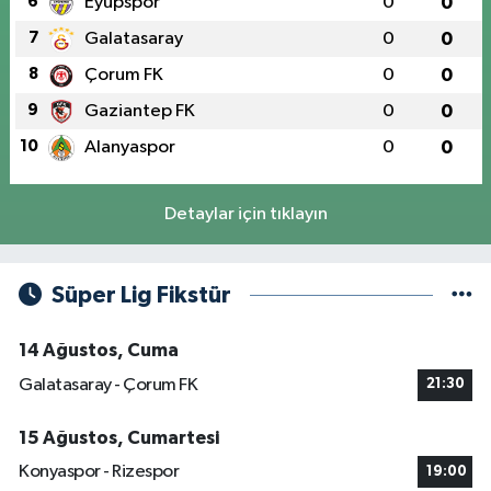
6
Eyüpspor
0
0
7
Galatasaray
0
0
8
Çorum FK
0
0
9
Gaziantep FK
0
0
10
Alanyaspor
0
0
Detaylar için tıklayın
Süper Lig Fikstür
14 Ağustos, Cuma
Galatasaray - Çorum FK
21:30
15 Ağustos, Cumartesi
Konyaspor - Rizespor
19:00