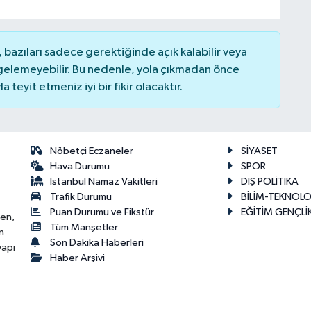
bazıları sadece gerektiğinde açık kalabilir veya
elemeyebilir. Bu nedenle, yola çıkmadan önce
teyit etmeniz iyi bir fikir olacaktır.
Nöbetçi Eczaneler
SİYASET
Hava Durumu
SPOR
İstanbul Namaz Vakitleri
DIŞ POLİTİKA
Trafik Durumu
BİLİM-TEKNOLO
Puan Durumu ve Fikstür
EĞİTİM GENÇLİ
ken,
Tüm Manşetler
n
Son Dakika Haberleri
yapı
Haber Arşivi