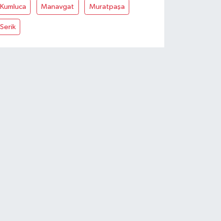
Kumluca
Manavgat
Muratpaşa
Serik