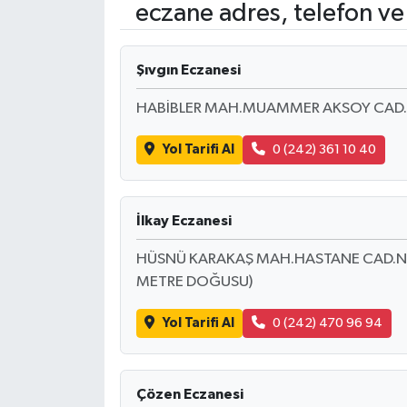
eczane adres, telefon ve
ÖZEL HABER
Şıvgın Eczanesi
RÖPORTAJLAR
HABİBLER MAH.MUAMMER AKSOY CAD.NO
SAĞLIK
Yol Tarifi Al
0 (242) 361 10 40
SİYASET
GÜNCEL
İlkay Eczanesi
HÜSNÜ KARAKAŞ MAH.HASTANE CAD.NO
SPOR
METRE DOĞUSU)
YAŞAM
Yol Tarifi Al
0 (242) 470 96 94
Yerel
Çözen Eczanesi