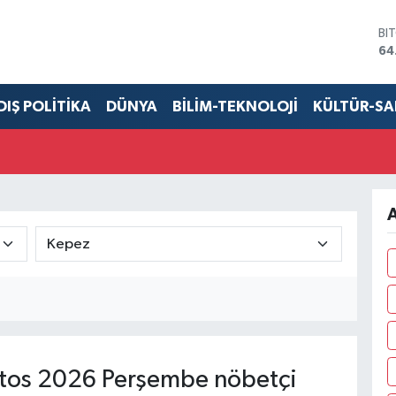
BI
64
DO
47
EU
DIŞ POLİTİKA
DÜNYA
BİLİM-TEKNOLOJİ
KÜLTÜR-S
55
ST
64
GR
65
Bİ
A
13
tos 2026 Perşembe nöbetçi