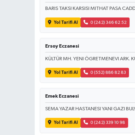
BARIS TAKSI KARSISI MITHAT PASA CAD
Yol Tarifi Al
0 (242) 346 62 52
Ersoy Eczanesi
KÜLTÜR MH. YENI ÖGRETMENEVI ARK. K
Yol Tarifi Al
0 (552) 886 82 83
Emek Eczanesi
SEMA YAZAR HASTANESI YANI GAZI BUL
Yol Tarifi Al
0 (242) 339 10 98