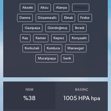
Akseki
Aksu
Alanya
Antalya
Demre
Döşemealtı
Elmalı
Finike
Gazipaşa
Gündoğmuş
İbradı
Kaş
Kemer
Kepez
Konyaaltı
Korkuteli
Kumluca
Manavgat
Muratpaşa
Serik
NEM
BASINÇ
%38
1005 HPA
hpa