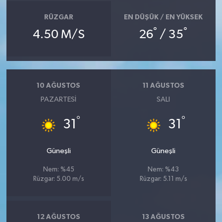
RÜZGAR
EN DÜŞÜK / EN YÜKSEK
°
°
4.50 M/S
26
/ 35
10 AĞUSTOS
11 AĞUSTOS
PAZARTESI
SALI
°
°
31
31
Güneşli
Güneşli
Nem: %45
Nem: %43
Rüzgar: 5.00 m/s
Rüzgar: 5.11 m/s
12 AĞUSTOS
13 AĞUSTOS