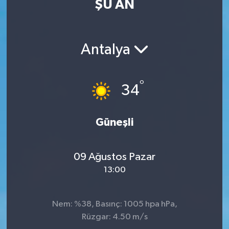
ŞU AN
ÖZEL HABER
RÖPORTAJLAR
Antalya
SAĞLIK
°
34
SİYASET
Güneşli
GÜNCEL
SPOR
09 Ağustos Pazar
13:00
YAŞAM
Yerel
Nem: %38, Basınç: 1005 hpa hPa,
Rüzgar: 4.50 m/s