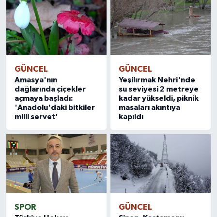
GÜNCEL
GÜNCEL
Amasya'nın
Yeşilırmak Nehri'nde
dağlarında çiçekler
su seviyesi 2 metreye
açmaya başladı:
kadar yükseldi, piknik
'Anadolu'daki bitkiler
masaları akıntıya
milli servet'
kapıldı
SPOR
GÜNCEL