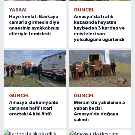
YAŞAM
GÜNCEL
Hayırlı evlat: Bankaya
Amasya'da trafik
çamurlu girmesin diye
kazasında hayatını
annesinin ayakkabısını
kaybeden 3 kardeş ve
elleriyle temizledi
enişteleri son
yolculuğuna uğurlandı
GÜNCEL
GÜNCEL
Amasya'da kamyonla
Mersin’de yakalanan 5
çarpışan hafif ticari
yaban keçisi
araçtaki 4 kişi öldü
Amasya’da doğaya
salındı