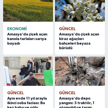
EKONOMİ
GÜNCEL
Amasya'da çiçek açan
Amasya'da çiçek açan
kanola tarlaları sarıya
kiraz ağaçları
boyadı
bahçeleri beyaza
bürüdü
GÜNCEL
GÜNCEL
Aynı evde 11 yıl arayla
Amasya'da depo
ikinci soba faciası: Bu
yangını: 3 traktör, 1
kez baba ve oğlu
otomobil ve tarım