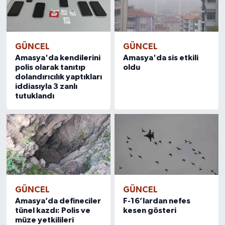
GÜNCEL
GÜNCEL
Amasya'da kendilerini
Amasya'da sis etkili
polis olarak tanıtıp
oldu
dolandırıcılık yaptıkları
iddiasıyla 3 zanlı
tutuklandı
GÜNCEL
GÜNCEL
Amasya’da defineciler
F-16’lardan nefes
tünel kazdı: Polis ve
kesen gösteri
müze yetkilileri