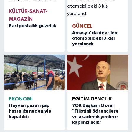
KÜLTÜR-SANAT-
MAGAZİN
Kartpostallık güzellik
GÜNCEL
Amasya'da devrilen
otomobildeki 3 kişi
yaralandı
EKONOMİ
EĞİTİM GENÇLİK
Hayvan pazarı şap
YÖK Başkanı Özvar:
hastalığı nedeniyle
"Filistinli öğrencilere
kapatıldı
ve akademisyenlere
kapımız açık"