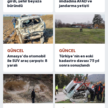
girdi, şehir beyaza
imdadına AFAD ve
büründü
jandarma yetişti
GÜNCEL
GÜNCEL
Amasya'da otomobil
Türkiye'nin en eski
ile SUV araç çarpıştı: 8
kadastro davası 75 yıl
yaralı
sonra sonuçlandı