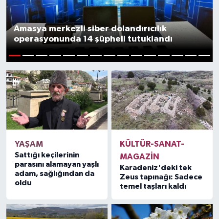
ÖZEL HABER
Amasya merkezli siber dolandırıcılık
operasyonunda 14 şüpheli tutuklandı
RÖPORTAJLAR
1
2
3
4
5
6
7
8
9
10
11
12
13
14
15
SAĞLIK
SİYASET
GÜNCEL
SPOR
YAŞAM
KÜLTÜR-SANAT-
Sattığı keçilerinin
MAGAZİN
parasını alamayan yaşlı
YAŞAM
Karadeniz'deki tek
adam, sağlığından da
Zeus tapınağı: Sadece
oldu
temel taşları kaldı
Yerel