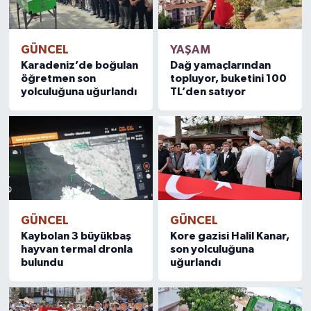
GÜNCEL
YAŞAM
Karadeniz’de boğulan
Dağ yamaçlarından
öğretmen son
topluyor, buketini 100
yolculuğuna uğurlandı
TL’den satıyor
GÜNCEL
GÜNCEL
Kaybolan 3 büyükbaş
Kore gazisi Halil Kanar,
hayvan termal dronla
son yolculuğuna
bulundu
uğurlandı