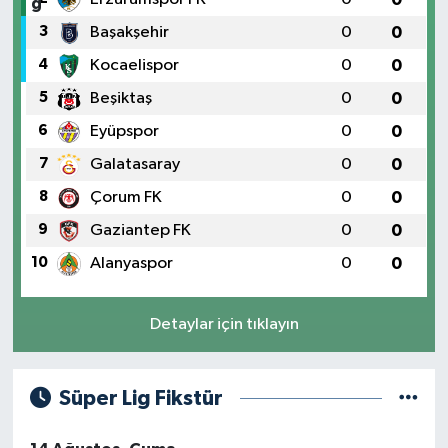
2
Erzurumspor FK
0
0
3
Başakşehir
0
0
4
Kocaelispor
0
0
5
Beşiktaş
0
0
6
Eyüpspor
0
0
7
Galatasaray
0
0
8
Çorum FK
0
0
9
Gaziantep FK
0
0
10
Alanyaspor
0
0
Detaylar için tıklayın
Süper Lig Fikstür