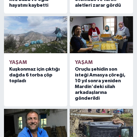
hayatını kaybetti
aletleri zarar gördü
YAŞAM
YAŞAM
Kuşkonmaz için çıktığı
Oruçlu şehidin son
dağda 6 torba çöp
isteği Amasya çöreği,
topladı
10 yıl sonra yeniden
Mardin'deki silah
arkadaşlarına
gönderildi