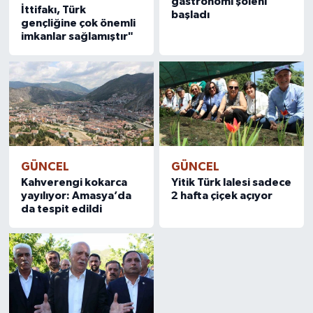
gastronomi şöleni
İttifakı, Türk
başladı
gençliğine çok önemli
imkanlar sağlamıştır"
GÜNCEL
GÜNCEL
Kahverengi kokarca
Yitik Türk lalesi sadece
yayılıyor: Amasya’da
2 hafta çiçek açıyor
da tespit edildi