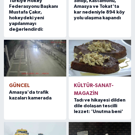
Türkiye Hokey
Sinop, Kastamonu,
Federasyonu Başkanı
Amasya ve Tokat'ta
Mustafa Çakır,
kar nedeniyle 894 köy
hokeydeki yeni
yolu ulaşıma kapandı
yapılanmayı
değerlendirdi:
GÜNCEL
KÜLTÜR-SANAT-
Amasya'da trafik
MAGAZİN
kazaları kamerada
Tadı ve hikayesi dilden
dile dolaşan tescilli
lezzet: 'Unutma beni'