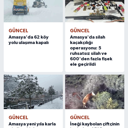
GÜNCEL
GÜNCEL
Amasya'da 62 köy
Amasya'da silah
yolu ulaşıma kapalı
kaçakçılığı
operasyonu: 5
ruhsatsız silah ve
600'den fazla fişek
ele geçirildi
GÜNCEL
GÜNCEL
Amasya yeni yıla karla
İneği kaybolan çiftçinin