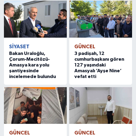
SİYASET
GÜNCEL
Bakan Uraloğlu,
3 padişah, 12
Çorum-Mecitözü-
cumhurbaşkanı gören
Amasya kara yolu
127 yaşındaki
şantiyesinde
Amasyalı ’Ayşe Nine’
incelemede bulundu
vefat etti
GÜNCEL
GÜNCEL