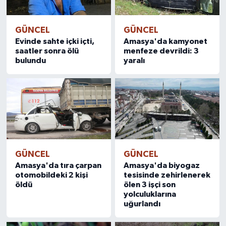
GÜNCEL
GÜNCEL
Evinde sahte içki içti,
Amasya'da kamyonet
saatler sonra ölü
menfeze devrildi: 3
bulundu
yaralı
GÜNCEL
GÜNCEL
Amasya'da tıra çarpan
Amasya'da biyogaz
otomobildeki 2 kişi
tesisinde zehirlenerek
öldü
ölen 3 işçi son
yolculuklarına
uğurlandı