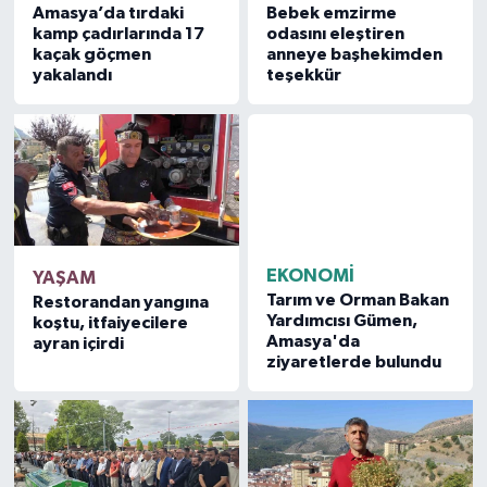
Amasya’da tırdaki
Bebek emzirme
kamp çadırlarında 17
odasını eleştiren
kaçak göçmen
anneye başhekimden
yakalandı
teşekkür
YAŞAM
EKONOMİ
Restorandan yangına
Tarım ve Orman Bakan
koştu, itfaiyecilere
Yardımcısı Gümen,
ayran içirdi
Amasya'da
ziyaretlerde bulundu