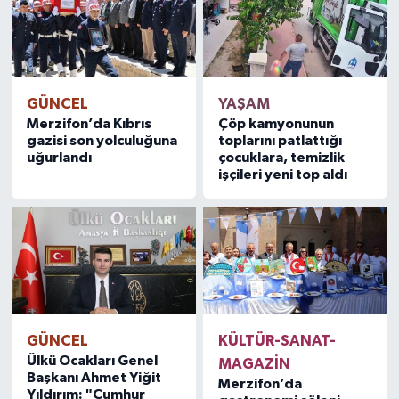
GÜNCEL
YAŞAM
Merzifon’da Kıbrıs
Çöp kamyonunun
gazisi son yolculuğuna
toplarını patlattığı
uğurlandı
çocuklara, temizlik
işçileri yeni top aldı
GÜNCEL
KÜLTÜR-SANAT-
Ülkü Ocakları Genel
MAGAZİN
Başkanı Ahmet Yiğit
Merzifon’da
Yıldırım: "Cumhur