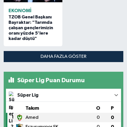
EKONOMİ
TZOB Genel Başkanı
Bayraktar: "Tarımda
çalışan gençlerimizin
oranı yüzde 5’lere
kadar düştü"
DAHA FAZLA GÖSTER
Süper Lig Puan Durumu
Süper Lig
#
Takım
O
P
1
Amed
0
0