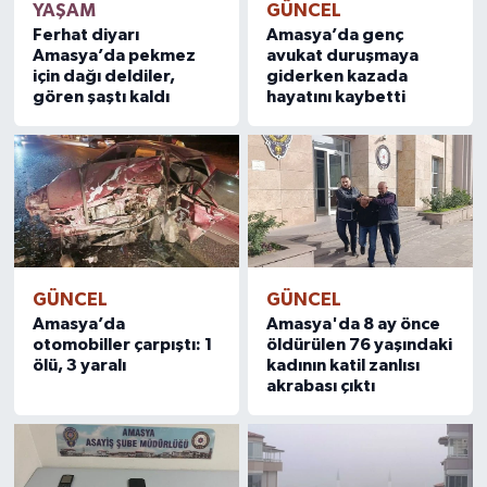
YAŞAM
GÜNCEL
Ferhat diyarı
Amasya’da genç
Amasya’da pekmez
avukat duruşmaya
için dağı deldiler,
giderken kazada
gören şaştı kaldı
hayatını kaybetti
GÜNCEL
GÜNCEL
Amasya’da
Amasya'da 8 ay önce
otomobiller çarpıştı: 1
öldürülen 76 yaşındaki
ölü, 3 yaralı
kadının katil zanlısı
akrabası çıktı