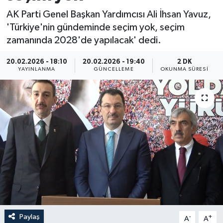
AK Parti Genel Başkan Yardımcısı Ali İhsan Yavuz,
ÖZEL HABER
'Türkiye'nin gündeminde seçim yok, seçim
zamanında 2028'de yapılacak' dedi.
RÖPORTAJLAR
20.02.2026 - 18:10
20.02.2026 - 19:40
2 DK
SAĞLIK
YAYINLANMA
GÜNCELLEME
OKUNMA SÜRESI
SİYASET
GÜNCEL
SPOR
YAŞAM
Yerel
Paylaş
-
+
A
A