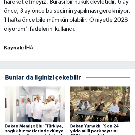
hareket etmeyiz. Burası bir hukuk devletidir. 6 ay
önce, 3 ay önce bu seçimin yapılması gerekmiyor.
1 hafta önce bile mümkün olabilir. O niyetle 2028
diyorum' ifadelerini kullandı.
Kaynak:
İHA
Bunlar da ilginizi çekebilir
Bakan Memişoğlu: 'Türkiye,
Bakan Yumaklı: 'Son 24
sağlık hizmetlerinde dünya
yılda milli park sayısını