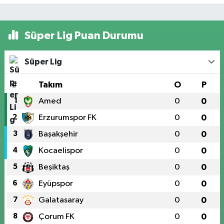
Süper Lig Puan Durumu
Süper Lig
#
Takım
O
P
1
Amed
0
0
2
Erzurumspor FK
0
0
3
Başakşehir
0
0
4
Kocaelispor
0
0
5
Beşiktaş
0
0
6
Eyüpspor
0
0
7
Galatasaray
0
0
8
Çorum FK
0
0