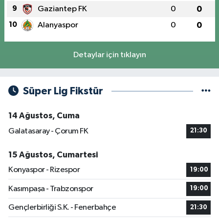
9
Gaziantep FK
0
0
10
Alanyaspor
0
0
Detaylar için tıklayın
Süper Lig Fikstür
14 Ağustos, Cuma
Galatasaray - Çorum FK
21:30
15 Ağustos, Cumartesi
Konyaspor - Rizespor
19:00
Kasımpaşa - Trabzonspor
19:00
Gençlerbirliği S.K. - Fenerbahçe
21:30