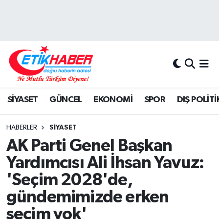
BİLİM-TEKNOLOJİ
Nöbetçi Eczaneler
DIŞ POLİTİKA
Hava Durumu
DÜNYA
İstanbul Namaz Vakitleri
SİYASET
GÜNCEL
EKONOMİ
SPOR
DIŞ POLİTİ
EĞİTİM GENÇLİK
Trafik Durumu
HABERLER
SİYASET
EKONOMİ
Süper Lig Puan Durumu ve Fikstür
AK Parti Genel Başkan
Yardımcısı Ali İhsan Yavuz:
KÖŞE YAZILARI
Tüm Manşetler
'Seçim 2028'de,
KÜLTÜR-SANAT-MAGAZİN
Son Dakika Haberleri
gündemimizde erken
seçim yok'
MEDYA
Haber Arşivi