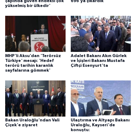
çapında güven endeksi çok
696'ya çıkardık'
yükselmiş bir ülkedir'
MHP’li Aksu’dan 'Terörsüz
Adalet Bakanı Akın Gürlek
Türkiye' mesajı: 'Hedef
ve İçişleri Bakanı Mustafa
terörü tarihin karanlık
Çiftçi Esenyurt'ta
sayfalarına gömmek'
Bakan Uraloğlu'ndan Vali
Ulaştırma ve Altyapı Bakanı
Çiçek'e ziyaret
Uraloğlu, Kayseri'de
konuştu: