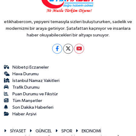
etikhabercom, yepyeni temasıyla sizleri buluştururken, sadelik ve
modernizmi bir araya getiriyor. Şatafattan kaçınıyor ve insanlara
haber okuyabilecekleri bir altyapı sunuyor.
Nöbetçi Eczaneler
Hava Durumu
İstanbul Namaz Vakitleri
Trafik Durumu
Puan Durumu ve Fikstür
Tüm Manşetler
Son Dakika Haberleri
Haber Arşivi
SİYASET
GÜNCEL
SPOR
EKONOMİ