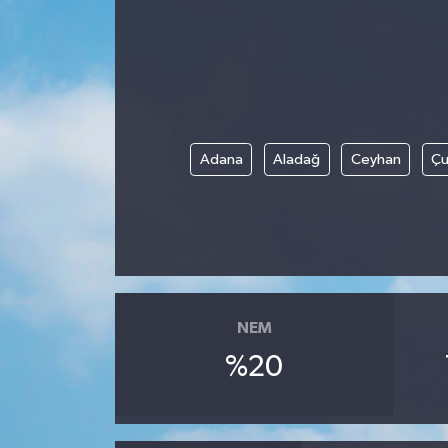
ÖZEL HABER
RÖPORTAJLAR
SAĞLIK
Adana
Aladağ
Ceyhan
Çu
SİYASET
GÜNCEL
SPOR
NEM
YAŞAM
%20
Yerel