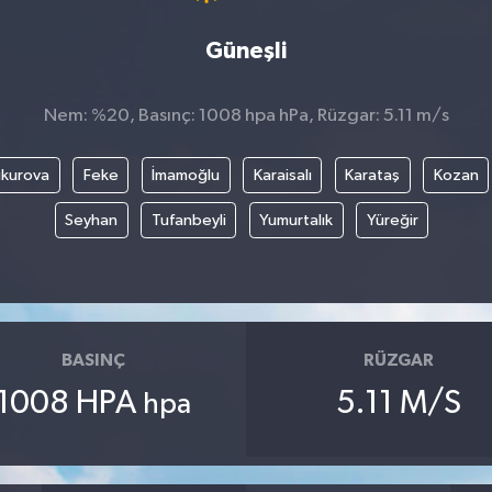
Güneşli
Nem: %20, Basınç: 1008 hpa hPa, Rüzgar: 5.11 m/s
kurova
Feke
İmamoğlu
Karaisalı
Karataş
Kozan
Seyhan
Tufanbeyli
Yumurtalık
Yüreğir
BASINÇ
RÜZGAR
1008 HPA
5.11 M/S
hpa