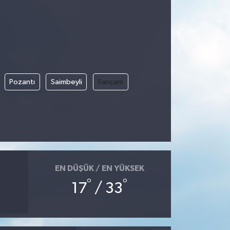
Pozantı
Saimbeyli
Sarıçam
EN DÜŞÜK / EN YÜKSEK
°
°
17
/ 33