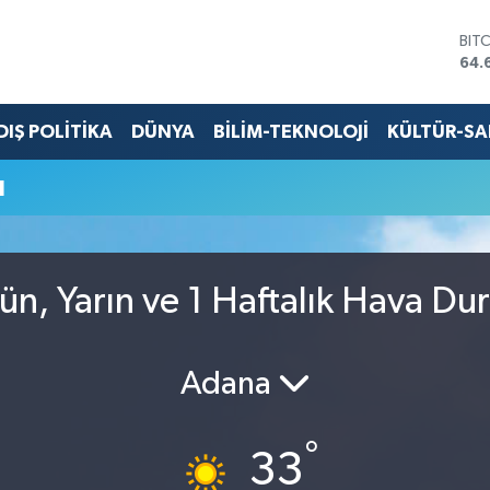
BIT
64.
DO
47,
EU
DIŞ POLİTİKA
DÜNYA
BİLİM-TEKNOLOJİ
KÜLTÜR-S
55,
STE
u
64,
GRA
651
BİS
13.
n, Yarın ve 1 Haftalık Hava D
Adana
°
33