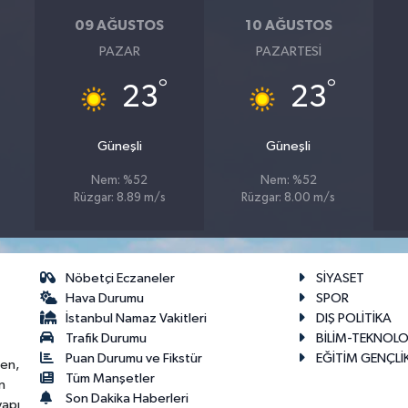
09 AĞUSTOS
10 AĞUSTOS
PAZAR
PAZARTESI
°
°
23
23
Güneşli
Güneşli
Nem: %52
Nem: %52
Rüzgar: 8.89 m/s
Rüzgar: 8.00 m/s
Nöbetçi Eczaneler
SİYASET
Hava Durumu
SPOR
İstanbul Namaz Vakitleri
DIŞ POLİTİKA
Trafik Durumu
BİLİM-TEKNOLO
Puan Durumu ve Fikstür
EĞİTİM GENÇLİ
ken,
Tüm Manşetler
n
Son Dakika Haberleri
yapı