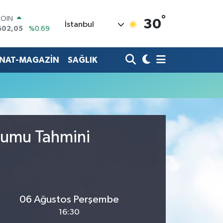
°
COIN
30
İstanbul
602,05
%0.69
LAR
6006
%0.06
RO
ANAT-MAGAZİN
SAĞLIK
0250
%0.02
RLİN
2398
%0.2
M ALTIN
3.94
%0.32
T100
768
%48
urumu Tahmini
06 Ağustos Perşembe
16:30