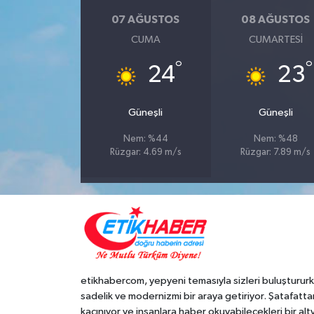
07 AĞUSTOS
08 AĞUSTOS
CUMA
CUMARTESI
°
°
24
23
Güneşli
Güneşli
Nem: %44
Nem: %48
Rüzgar: 4.69 m/s
Rüzgar: 7.89 m/s
etikhabercom, yepyeni temasıyla sizleri buluşturur
sadelik ve modernizmi bir araya getiriyor. Şatafatta
kaçınıyor ve insanlara haber okuyabilecekleri bir alt