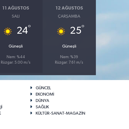
11 AĞUSTOS
12 AĞUSTOS
SALI
ÇARŞAMBA
°
°
24
25
Güneşli
Güneşli
Nem: %44
Nem: %39
Rüzgar: 5.00 m/s
Rüzgar: 7.61 m/s
GÜNCEL
EKONOMİ
DÜNYA
Jİ
SAĞLIK
K
KÜLTÜR-SANAT-MAGAZİN