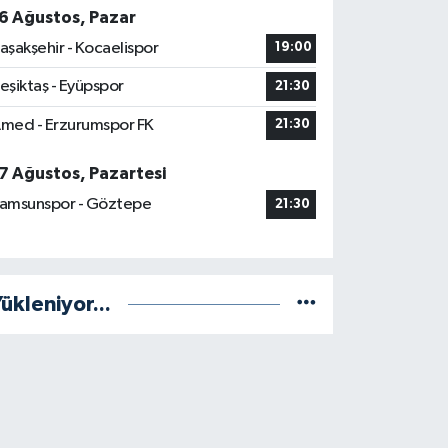
6 Ağustos, Pazar
aşakşehir - Kocaelispor
19:00
eşiktaş - Eyüpspor
21:30
med - Erzurumspor FK
21:30
7 Ağustos, Pazartesi
amsunspor - Göztepe
21:30
ükleniyor...