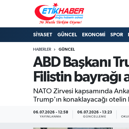
BİLİM-TEKNOLOJİ
Nöbetçi Eczaneler
SİYASET
GÜNCEL
EKONOMİ
SPOR
DIŞ POLİTİKA
Hava Durumu
HABERLER
GÜNCEL
DÜNYA
İstanbul Namaz Vakitleri
ABD Başkanı Tru
EĞİTİM GENÇLİK
Trafik Durumu
Filistin bayrağı a
EKONOMİ
Süper Lig Puan Durumu ve Fikstür
NATO Zirvesi kapsamında Ankara
KÖŞE YAZILARI
Tüm Manşetler
Trump'ın konaklayacağı otelin k
KÜLTÜR-SANAT-MAGAZİN
Son Dakika Haberleri
06.07.2026 - 12:58
06.07.2026 - 13:23
YAYINLANMA
GÜNCELLEME
OKU
MEDYA
Haber Arşivi