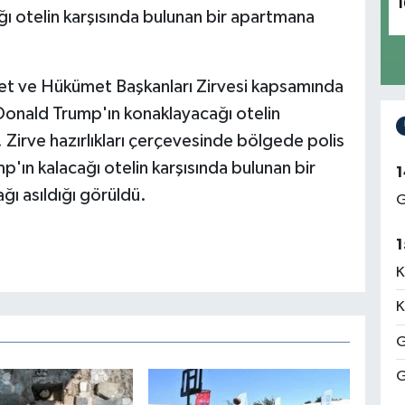
1
ı otelin karşısında bulunan bir apartmana
et ve Hükümet Başkanları Zirvesi kapsamında
onald Trump'ın konaklayacağı otelin
. Zirve hazırlıkları çerçevesinde bölgede polis
mp'ın kalacağı otelin karşısında bulunan bir
1
ğı asıldığı görüldü.
G
1
K
K
G
G