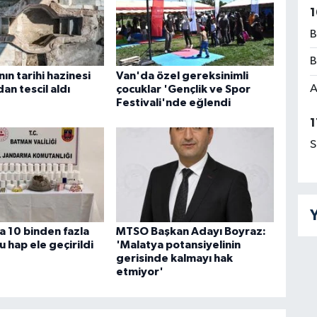
1
B
B
ın tarihi hazinesi
Van'da özel gereksinimli
A
n tescil aldı
çocuklar 'Gençlik ve Spor
Festivali'nde eğlendi
1
S
Y
 10 binden fazla
MTSO Başkan Adayı Boyraz:
 hap ele geçirildi
'Malatya potansiyelinin
gerisinde kalmayı hak
etmiyor'