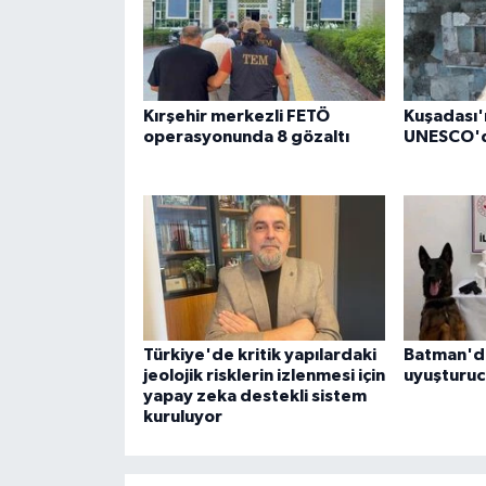
Kırşehir merkezli FETÖ
Kuşadası'n
operasyonunda 8 gözaltı
UNESCO'da
Türkiye'de kritik yapılardaki
Batman'da
jeolojik risklerin izlenmesi için
uyuşturucu
yapay zeka destekli sistem
kuruluyor