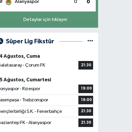
0
Alanyaspor
0
0
Detaylar için tıklayın
Süper Lig Fikstür
4 Ağustos, Cuma
alatasaray - Çorum FK
21:30
5 Ağustos, Cumartesi
onyaspor - Rizespor
19:00
asımpaşa - Trabzonspor
19:00
ençlerbirliği S.K. - Fenerbahçe
21:30
aziantep FK - Alanyaspor
21:30