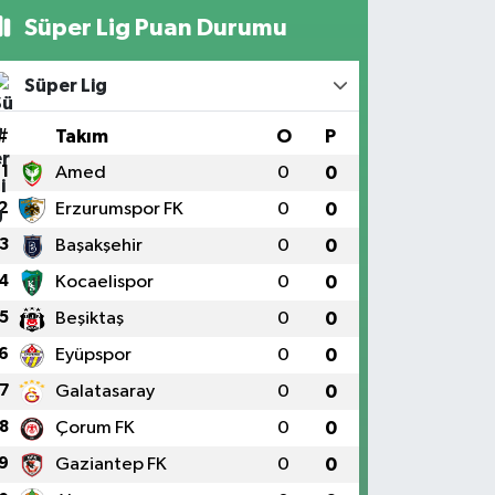
Süper Lig Puan Durumu
Süper Lig
#
Takım
O
P
1
Amed
0
0
2
Erzurumspor FK
0
0
3
Başakşehir
0
0
4
Kocaelispor
0
0
5
Beşiktaş
0
0
6
Eyüpspor
0
0
7
Galatasaray
0
0
8
Çorum FK
0
0
9
Gaziantep FK
0
0