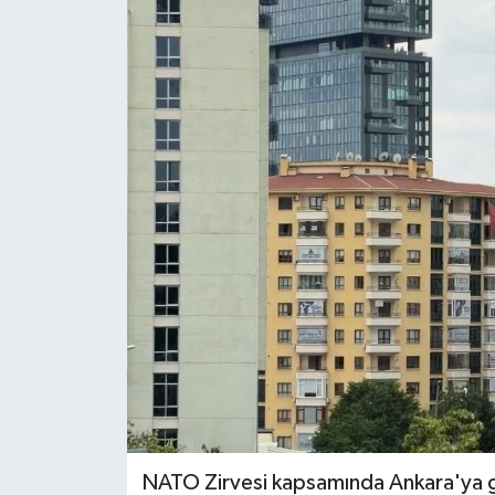
ÖZEL HABER
RÖPORTAJLAR
SAĞLIK
SİYASET
GÜNCEL
SPOR
YAŞAM
Yerel
NATO Zirvesi kapsamında Ankara'ya ge