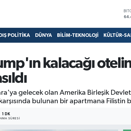
BIT
64.
DO
47,
EU
DIŞ POLİTİKA
DÜNYA
BİLİM-TEKNOLOJİ
KÜLTÜR-S
55,
STE
64
GRA
mp'ın kalacağı otelin
652
BİS
sıldı
13.
'ya gelecek olan Amerika Birleşik Devlet
arşısında bulunan bir apartmana Filistin b
1 DK
NMA SÜRESI