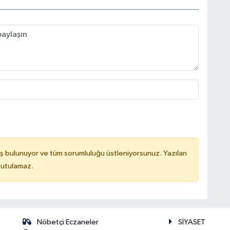
ş bulunuyor ve tüm sorumluluğu üstleniyorsunuz. Yazılan
tutulamaz.
Nöbetçi Eczaneler
SİYASET