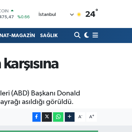
°
COIN
24
İstanbul
475,47
%0.66
LAR
5971
%0.05
RO
ANAT-MAGAZİN
SAĞLIK
1336
%0.18
RLİN
,2534
%0.22
M ALTIN
 karşısına
7.85
%0.54
T100
703
%0
leri (ABD) Başkanı Donald
ayrağı asıldığı görüldü.
-
+
A
A