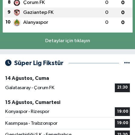
8
Çorum FK
0
0
9
Gaziantep FK
0
0
10
Alanyaspor
0
0
Detaylar için tıklayın
Süper Lig Fikstür
14 Ağustos, Cuma
Galatasaray - Çorum FK
21:30
15 Ağustos, Cumartesi
Konyaspor - Rizespor
19:00
Kasımpaşa - Trabzonspor
19:00
Gençlerbirliği S.K. - Fenerbahçe
21:30