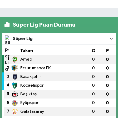
Süper Lig Puan Durumu
Süper Lig
#
Takım
O
P
1
Amed
0
0
2
Erzurumspor FK
0
0
3
Başakşehir
0
0
4
Kocaelispor
0
0
5
Beşiktaş
0
0
6
Eyüpspor
0
0
7
Galatasaray
0
0