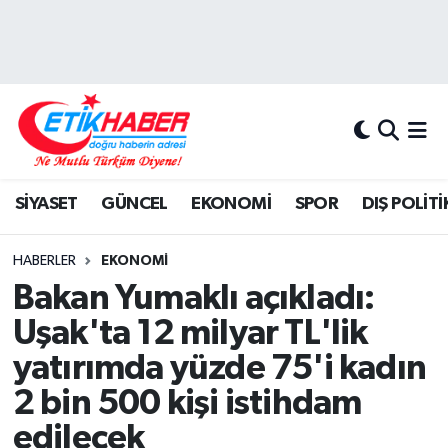
BİLİM-TEKNOLOJİ
Nöbetçi Eczaneler
DIŞ POLİTİKA
Hava Durumu
DÜNYA
İstanbul Namaz Vakitleri
SİYASET
GÜNCEL
EKONOMİ
SPOR
DIŞ POLİTİ
EĞİTİM GENÇLİK
Trafik Durumu
HABERLER
EKONOMİ
EKONOMİ
Süper Lig Puan Durumu ve Fikstür
Bakan Yumaklı açıkladı:
Uşak'ta 12 milyar TL'lik
KÖŞE YAZILARI
Tüm Manşetler
yatırımda yüzde 75'i kadın
KÜLTÜR-SANAT-MAGAZİN
Son Dakika Haberleri
2 bin 500 kişi istihdam
edilecek
MEDYA
Haber Arşivi