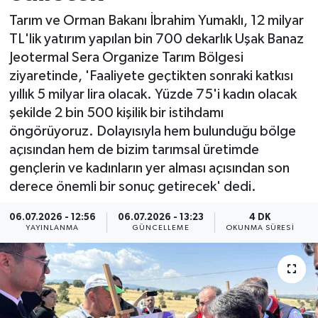
Tarım ve Orman Bakanı İbrahim Yumaklı, 12 milyar
ÖZEL HABER
TL'lik yatırım yapılan bin 700 dekarlık Uşak Banaz
Jeotermal Sera Organize Tarım Bölgesi
RÖPORTAJLAR
ziyaretinde, 'Faaliyete geçtikten sonraki katkısı
yıllık 5 milyar lira olacak. Yüzde 75'i kadın olacak
SAĞLIK
şekilde 2 bin 500 kişilik bir istihdamı
öngörüyoruz. Dolayısıyla hem bulunduğu bölge
SİYASET
açısından hem de bizim tarımsal üretimde
gençlerin ve kadınların yer alması açısından son
GÜNCEL
derece önemli bir sonuç getirecek' dedi.
SPOR
06.07.2026 - 12:56
06.07.2026 - 13:23
4 DK
YAYINLANMA
GÜNCELLEME
OKUNMA SÜRESI
YAŞAM
Yerel