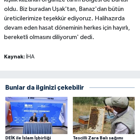
oldu. Biz buradan Uşak'tan, Banaz'dan bütün
üreticilerimize teşekkür ediyoruz. Halihazırda
devam eden hasat döneminin herkes için hayırlı,
bereketli olmasını diliyorum' dedi.
Kaynak:
İHA
Bunlar da ilginizi çekebilir
DEİK ile İslam İşbirliği
Tescilli Zara Balı sağımı