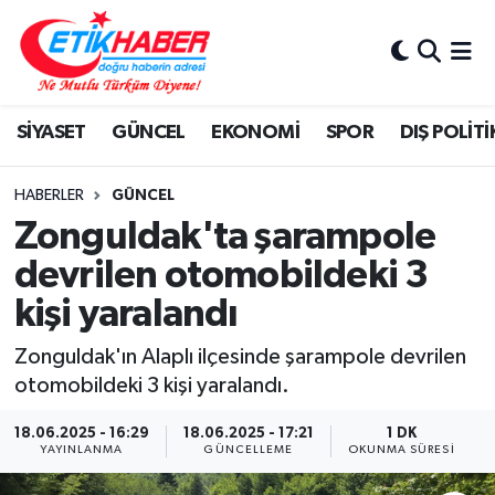
BİLİM-TEKNOLOJİ
Nöbetçi Eczaneler
SİYASET
GÜNCEL
EKONOMİ
SPOR
DIŞ POLİTİ
DIŞ POLİTİKA
Hava Durumu
DÜNYA
İstanbul Namaz Vakitleri
HABERLER
GÜNCEL
Zonguldak'ta şarampole
EĞİTİM GENÇLİK
Trafik Durumu
devrilen otomobildeki 3
kişi yaralandı
EKONOMİ
Süper Lig Puan Durumu ve Fikstür
Zonguldak'ın Alaplı ilçesinde şarampole devrilen
KÖŞE YAZILARI
Tüm Manşetler
otomobildeki 3 kişi yaralandı.
KÜLTÜR-SANAT-MAGAZİN
Son Dakika Haberleri
18.06.2025 - 16:29
18.06.2025 - 17:21
1 DK
YAYINLANMA
GÜNCELLEME
OKUNMA SÜRESI
MEDYA
Haber Arşivi