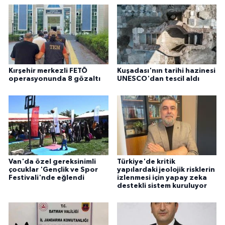
Kırşehir merkezli FETÖ
Kuşadası'nın tarihi hazinesi
operasyonunda 8 gözaltı
UNESCO'dan tescil aldı
Van'da özel gereksinimli
Türkiye'de kritik
çocuklar 'Gençlik ve Spor
yapılardaki jeolojik risklerin
Festivali'nde eğlendi
izlenmesi için yapay zeka
destekli sistem kuruluyor