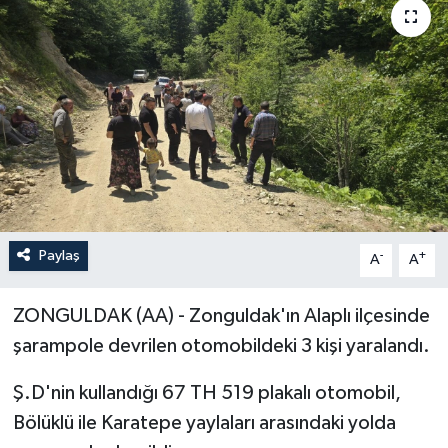
ÖZEL HABER
RÖPORTAJLAR
SAĞLIK
SİYASET
GÜNCEL
Paylaş
-
+
A
A
SPOR
ZONGULDAK (AA) - Zonguldak'ın Alaplı ilçesinde
YAŞAM
şarampole devrilen otomobildeki 3 kişi yaralandı.
Ş.D'nin kullandığı 67 TH 519 plakalı otomobil,
Yerel
Bölüklü ile Karatepe yaylaları arasındaki yolda