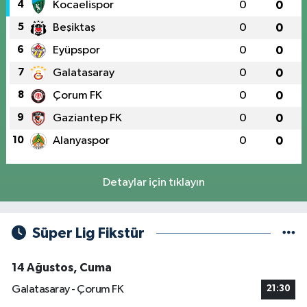
4
Kocaelispor
0
0
5
Beşiktaş
0
0
6
Eyüpspor
0
0
7
Galatasaray
0
0
8
Çorum FK
0
0
9
Gaziantep FK
0
0
10
Alanyaspor
0
0
Detaylar için tıklayın
Süper Lig Fikstür
14 Ağustos, Cuma
Galatasaray - Çorum FK
21:30