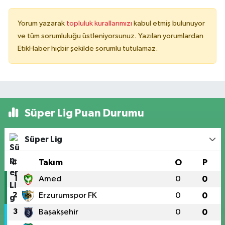
Yorum yazarak
topluluk kurallarımızı
kabul etmiş bulunuyor
ve tüm sorumluluğu üstleniyorsunuz. Yazılan yorumlardan
EtikHaber hiçbir şekilde sorumlu tutulamaz.
Süper Lig Puan Durumu
Süper Lig
#
Takım
O
P
1
Amed
0
0
2
Erzurumspor FK
0
0
3
Başakşehir
0
0