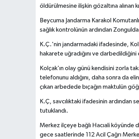
öldürülmesine ilişkin gözaltına alınan k
Beycuma Jandarma Karakol Komutanlığ
sağlık kontrolünün ardından Zonguldak 
K.Ç.'nin jandarmadaki ifadesinde, Kol
hakarete uğradığını ve darbedildiğini
Kolçak'ın olay günü kendisini zorla tak
telefonunu aldığını, daha sonra da eli
çıkan arbedede bıçağın maktulün göğüs 
K.Ç, savcılıktaki ifadesinin ardından s
tutuklandı.
Merkez ilçeye bağlı Hacıali köyünde dü
gece saatlerinde 112 Acil Çağrı Merkez