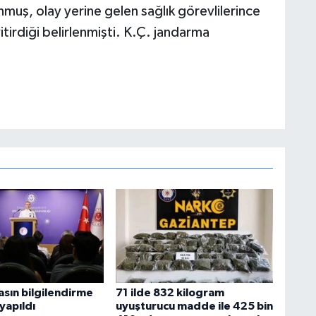
nmuş, olay yerine gelen sağlık görevlilerince
itirdiği belirlenmişti. K.Ç. jandarma
sın bilgilendirme
71 ilde 832 kilogram
 yapıldı
uyuşturucu madde ile 425 bin