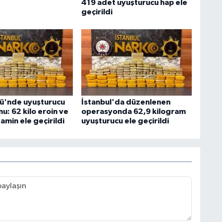
419 adet uyuşturucu hap ele
geçirildi
ü'nde uyuşturucu
İstanbul'da düzenlenen
u: 62 kilo eroin ve
operasyonda 62,9 kilogram
min ele geçirildi
uyuşturucu ele geçirildi