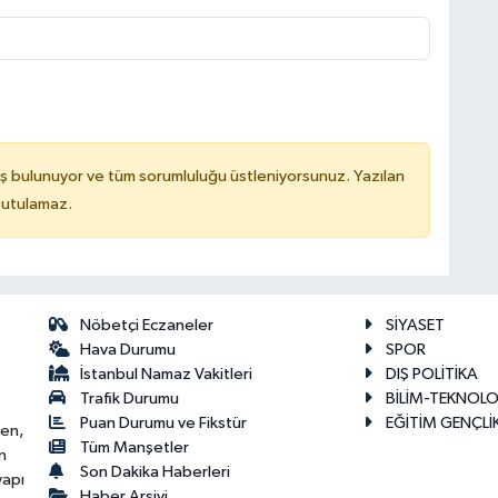
ş bulunuyor ve tüm sorumluluğu üstleniyorsunuz. Yazılan
tutulamaz.
Nöbetçi Eczaneler
SİYASET
Hava Durumu
SPOR
İstanbul Namaz Vakitleri
DIŞ POLİTİKA
Trafik Durumu
BİLİM-TEKNOLO
Puan Durumu ve Fikstür
EĞİTİM GENÇLİ
ken,
Tüm Manşetler
n
Son Dakika Haberleri
yapı
Haber Arşivi