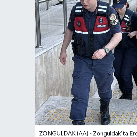
ÖZEL HABER
RÖPORTAJLAR
SAĞLIK
SİYASET
GÜNCEL
SPOR
YAŞAM
Yerel
ZONGULDAK (AA) - Zonguldak'ta Ercan