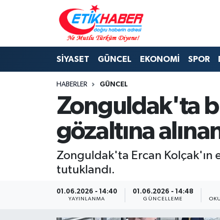
BİLİM-TEKNOLOJİ
Nöbetçi Eczaneler
SİYASET
GÜNCEL
EKONOMİ
SPOR
DIŞ POLİTİKA
Hava Durumu
HABERLER
GÜNCEL
DÜNYA
İstanbul Namaz Vakitleri
Zonguldak'ta bı
EĞİTİM GENÇLİK
Trafik Durumu
gözaltına alınan
EKONOMİ
Süper Lig Puan Durumu ve Fikstür
Zonguldak'ta Ercan Kolçak'ın ev
KÖŞE YAZILARI
Tüm Manşetler
tutuklandı.
KÜLTÜR-SANAT-MAGAZİN
Son Dakika Haberleri
01.06.2026 - 14:40
01.06.2026 - 14:48
YAYINLANMA
GÜNCELLEME
OKU
MEDYA
Haber Arşivi