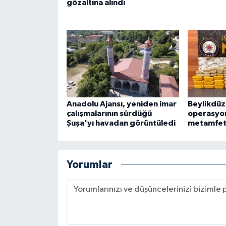
gözaltına alındı
Anadolu Ajansı, yeniden imar
Beylikdüz
çalışmalarının sürdüğü
operasyon
Şuşa'yı havadan görüntüledi
metamfeta
Yorumlar