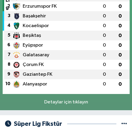
2
Erzurumspor FK
0
0
3
Başakşehir
0
0
4
Kocaelispor
0
0
5
Beşiktaş
0
0
6
Eyüpspor
0
0
7
Galatasaray
0
0
8
Çorum FK
0
0
9
Gaziantep FK
0
0
10
Alanyaspor
0
0
Detaylar için tıklayın
Süper Lig Fikstür