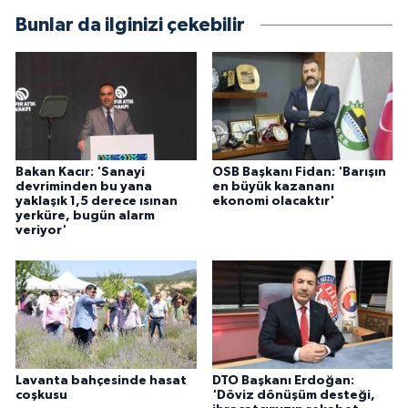
Bunlar da ilginizi çekebilir
Bakan Kacır: 'Sanayi
OSB Başkanı Fidan: 'Barışın
devriminden bu yana
en büyük kazananı
yaklaşık 1,5 derece ısınan
ekonomi olacaktır'
yerküre, bugün alarm
veriyor'
Lavanta bahçesinde hasat
DTO Başkanı Erdoğan:
coşkusu
'Döviz dönüşüm desteği,