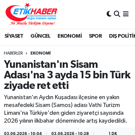
BİLİM-TEKNOLOJİ
Nöbetçi Eczaneler
SİYASET
GÜNCEL
EKONOMİ
SPOR
DIŞ POLİTİ
DIŞ POLİTİKA
Hava Durumu
DÜNYA
İstanbul Namaz Vakitleri
HABERLER
EKONOMİ
Yunanistan'ın Sisam
EĞİTİM GENÇLİK
Trafik Durumu
Adası'na 3 ayda 15 bin Türk
ziyade ret etti
EKONOMİ
Süper Lig Puan Durumu ve Fikstür
Yunanistan'ın Aydın Kuşadası ilçesine en yakın
KÖŞE YAZILARI
Tüm Manşetler
mesafedeki Sisam (Samos) adası Vathi Turizm
Limanı'na Türkiye'den giden ziyaretçi sayısında
KÜLTÜR-SANAT-MAGAZİN
Son Dakika Haberleri
2026 yılının ilkbahar döneminde artış kaydedildi.
MEDYA
Haber Arşivi
03.06.2026 - 10:04
03.06.2026 - 10:28
1 DK