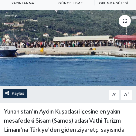
YAYINLANMA
GÜNCELLEME
OKUNMA SÜRESI
ÖZEL HABER
RÖPORTAJLAR
SAĞLIK
SİYASET
GÜNCEL
SPOR
Paylaş
-
+
A
A
YAŞAM
Yunanistan'ın Aydın Kuşadası ilçesine en yakın
Yerel
mesafedeki Sisam (Samos) adası Vathi Turizm
Limanı'na Türkiye'den giden ziyaretçi sayısında