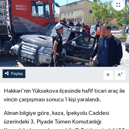
ÖZEL HABER
RÖPORTAJLAR
SAĞLIK
SİYASET
GÜNCEL
Paylaş
-
+
A
A
SPOR
Hakkari'nin Yüksekova ilçesinde hafif ticari araç ile
YAŞAM
vincin çarpışması sonucu 1 kişi yaralandı.
Alınan bilgiye göre, kaza, İpekyolu Caddesi
Yerel
üzerindeki 3. Piyade Tümen Komutanlığı