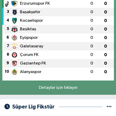
2
Erzurumspor FK
0
0
3
Başakşehir
0
0
4
Kocaelispor
0
0
5
Beşiktaş
0
0
6
Eyüpspor
0
0
7
Galatasaray
0
0
8
Çorum FK
0
0
9
Gaziantep FK
0
0
10
Alanyaspor
0
0
Detaylar için tıklayın
Süper Lig Fikstür