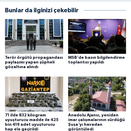
Bunlar da ilginizi çekebilir
Terör örgütü propagandası
MSB'de basın bilgilendirme
paylaşımı yapan şüpheli
toplantısı yapıldı
gözaltına alındı
71 ilde 832 kilogram
Anadolu Ajansı, yeniden
uyuşturucu madde ile 425
imar çalışmalarının sürdüğü
bin 419 adet uyuşturucu
Şuşa'yı havadan
hap ele geçirildi
görüntüledi