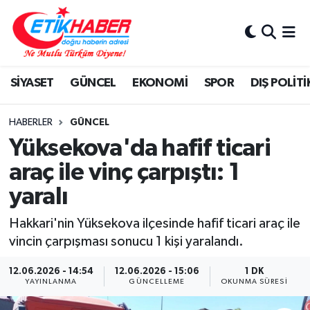
BİLİM-TEKNOLOJİ
Nöbetçi Eczaneler
SİYASET
GÜNCEL
EKONOMİ
SPOR
DIŞ POLİTİ
DIŞ POLİTİKA
Hava Durumu
DÜNYA
İstanbul Namaz Vakitleri
HABERLER
GÜNCEL
Yüksekova'da hafif ticari
EĞİTİM GENÇLİK
Trafik Durumu
araç ile vinç çarpıştı: 1
yaralı
EKONOMİ
Süper Lig Puan Durumu ve Fikstür
Hakkari'nin Yüksekova ilçesinde hafif ticari araç ile
KÖŞE YAZILARI
Tüm Manşetler
vincin çarpışması sonucu 1 kişi yaralandı.
KÜLTÜR-SANAT-MAGAZİN
Son Dakika Haberleri
12.06.2026 - 14:54
12.06.2026 - 15:06
1 DK
YAYINLANMA
GÜNCELLEME
OKUNMA SÜRESI
MEDYA
Haber Arşivi