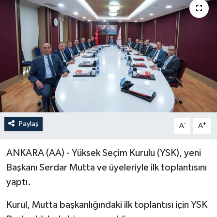
ÖZEL HABER
RÖPORTAJLAR
SAĞLIK
SİYASET
GÜNCEL
Paylaş
-
+
A
A
SPOR
ANKARA (AA) - Yüksek Seçim Kurulu (YSK), yeni
YAŞAM
Başkanı Serdar Mutta ve üyeleriyle ilk toplantısını
yaptı.
Yerel
Kurul, Mutta başkanlığındaki ilk toplantısı için YSK