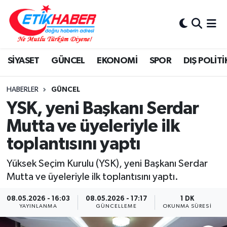
BİLİM-TEKNOLOJİ
Nöbetçi Eczaneler
SİYASET
GÜNCEL
EKONOMİ
SPOR
DIŞ POLİTİ
DIŞ POLİTİKA
Hava Durumu
DÜNYA
İstanbul Namaz Vakitleri
HABERLER
GÜNCEL
YSK, yeni Başkanı Serdar
EĞİTİM GENÇLİK
Trafik Durumu
Mutta ve üyeleriyle ilk
toplantısını yaptı
EKONOMİ
Süper Lig Puan Durumu ve Fikstür
Yüksek Seçim Kurulu (YSK), yeni Başkanı Serdar
KÖŞE YAZILARI
Tüm Manşetler
Mutta ve üyeleriyle ilk toplantısını yaptı.
KÜLTÜR-SANAT-MAGAZİN
Son Dakika Haberleri
08.05.2026 - 16:03
08.05.2026 - 17:17
1 DK
YAYINLANMA
GÜNCELLEME
OKUNMA SÜRESI
MEDYA
Haber Arşivi