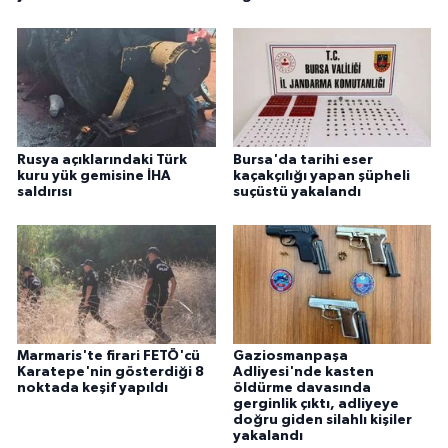
Rusya açıklarındaki Türk
Bursa'da tarihi eser
kuru yük gemisine İHA
kaçakçılığı yapan şüpheli
saldırısı
suçüstü yakalandı
Marmaris'te firari FETÖ'cü
Gaziosmanpaşa
Karatepe'nin gösterdiği 8
Adliyesi'nde kasten
noktada keşif yapıldı
öldürme davasında
gerginlik çıktı, adliyeye
doğru giden silahlı kişiler
yakalandı