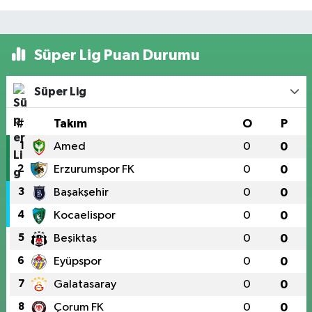
Süper Lig Puan Durumu
Süper Lig
#
Takım
O
P
1
Amed
0
0
2
Erzurumspor FK
0
0
3
Başakşehir
0
0
4
Kocaelispor
0
0
5
Beşiktaş
0
0
6
Eyüpspor
0
0
7
Galatasaray
0
0
8
Çorum FK
0
0