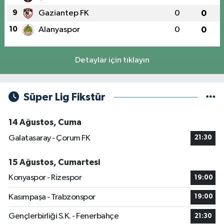
9
Gaziantep FK
0
0
10
Alanyaspor
0
0
Detaylar için tıklayın
Süper Lig Fikstür
14 Ağustos, Cuma
Galatasaray - Çorum FK
21:30
15 Ağustos, Cumartesi
Konyaspor - Rizespor
19:00
Kasımpaşa - Trabzonspor
19:00
Gençlerbirliği S.K. - Fenerbahçe
21:30