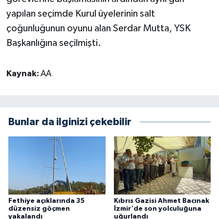
yapılan seçimde Kurul üyelerinin salt
çoğunluğunun oyunu alan Serdar Mutta, YSK
Başkanlığına seçilmişti.
Kaynak:
AA
Bunlar da ilginizi çekebilir
Fethiye açıklarında 35
Kıbrıs Gazisi Ahmet Bacınak
düzensiz göçmen
İzmir'de son yolculuğuna
yakalandı
uğurlandı