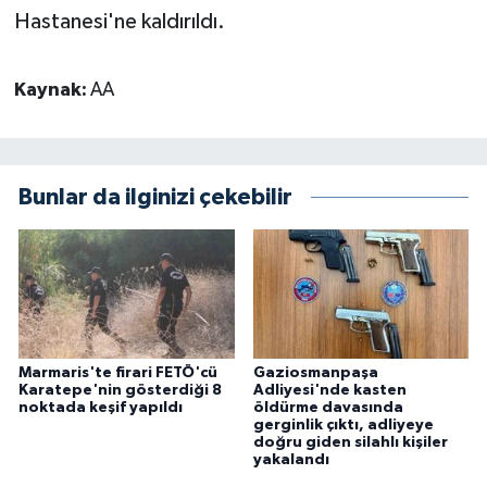
Hastanesi'ne kaldırıldı.
Kaynak:
AA
Bunlar da ilginizi çekebilir
Marmaris'te firari FETÖ'cü
Gaziosmanpaşa
Karatepe'nin gösterdiği 8
Adliyesi'nde kasten
noktada keşif yapıldı
öldürme davasında
gerginlik çıktı, adliyeye
doğru giden silahlı kişiler
yakalandı