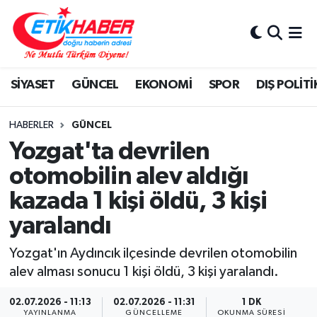
BİLİM-TEKNOLOJİ
Nöbetçi Eczaneler
SİYASET
GÜNCEL
EKONOMİ
SPOR
DIŞ POLİTİ
DIŞ POLİTİKA
Hava Durumu
DÜNYA
İstanbul Namaz Vakitleri
HABERLER
GÜNCEL
Yozgat'ta devrilen
EĞİTİM GENÇLİK
Trafik Durumu
otomobilin alev aldığı
kazada 1 kişi öldü, 3 kişi
EKONOMİ
Süper Lig Puan Durumu ve Fikstür
yaralandı
KÖŞE YAZILARI
Tüm Manşetler
Yozgat'ın Aydıncık ilçesinde devrilen otomobilin
KÜLTÜR-SANAT-MAGAZİN
Son Dakika Haberleri
alev alması sonucu 1 kişi öldü, 3 kişi yaralandı.
02.07.2026 - 11:13
02.07.2026 - 11:31
1 DK
MEDYA
Haber Arşivi
YAYINLANMA
GÜNCELLEME
OKUNMA SÜRESI