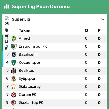
Süper Lig Puan Durumu
Süper Lig
#
Takım
O
P
1
Amed
0
0
2
Erzurumspor FK
0
0
3
Başakşehir
0
0
4
Kocaelispor
0
0
5
Beşiktaş
0
0
6
Eyüpspor
0
0
7
Galatasaray
0
0
8
Çorum FK
0
0
9
Gaziantep FK
0
0