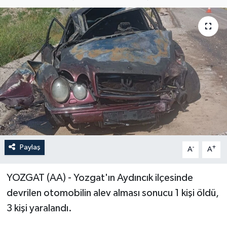
ÖZEL HABER
RÖPORTAJLAR
SAĞLIK
SİYASET
GÜNCEL
SPOR
Paylaş
-
+
A
A
YAŞAM
YOZGAT (AA) - Yozgat'ın Aydıncık ilçesinde
devrilen otomobilin alev alması sonucu 1 kişi öldü,
Yerel
3 kişi yaralandı.