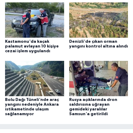
Kastamonu'da kaçak
Denizli'de çıkan orman
palamut avlayan 10 kişiye
yangını kontrol altına alındı
cezai işlem uygulandı
Bolu Dağı Tüneli'nde araç
Rusya açıklarında dron
yangını nedeniyle Ankara
saldırısına uğrayan
istikametinde ulaşım
gemideki yaralılar
sağlanamıyor
Samsun'a getirildi