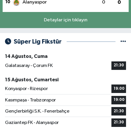
10
Alanyaspor
0
0
Detaylar için tıklayın
Süper Lig Fikstür
14 Ağustos, Cuma
Galatasaray - Çorum FK
21:30
15 Ağustos, Cumartesi
Konyaspor - Rizespor
19:00
Kasımpaşa - Trabzonspor
19:00
Gençlerbirliği S.K. - Fenerbahçe
21:30
Gaziantep FK - Alanyaspor
21:30