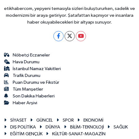
etikhabercom, yepyeni temasıyla sizleri buluştururken, sadelik ve
modernizmi bir araya getiriyor. Şatafattan kaçınıyor ve insanlara
haber okuyabilecekleri bir altyapı sunuyor.
Nöbetçi Eczaneler
Hava Durumu
İstanbul Namaz Vakitleri
Trafik Durumu
Puan Durumu ve Fikstür
Tüm Manşetler
Son Dakika Haberleri
Haber Arşivi
SİYASET
GÜNCEL
SPOR
EKONOMİ
DIŞ POLİTİKA
DÜNYA
BİLİM-TEKNOLOJİ
SAĞLIK
EĞİTİM GENÇLİK
KÜLTÜR-SANAT-MAGAZİN