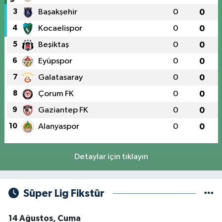
3
Başakşehir
0
0
4
Kocaelispor
0
0
5
Beşiktaş
0
0
6
Eyüpspor
0
0
7
Galatasaray
0
0
8
Çorum FK
0
0
9
Gaziantep FK
0
0
10
Alanyaspor
0
0
Detaylar için tıklayın
Süper Lig Fikstür
14 Ağustos, Cuma