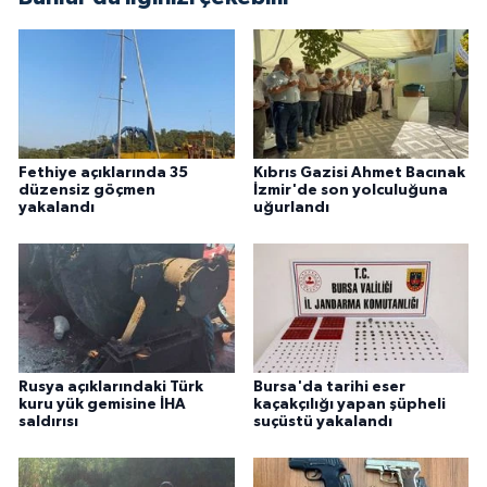
Fethiye açıklarında 35
Kıbrıs Gazisi Ahmet Bacınak
düzensiz göçmen
İzmir'de son yolculuğuna
yakalandı
uğurlandı
Rusya açıklarındaki Türk
Bursa'da tarihi eser
kuru yük gemisine İHA
kaçakçılığı yapan şüpheli
saldırısı
suçüstü yakalandı