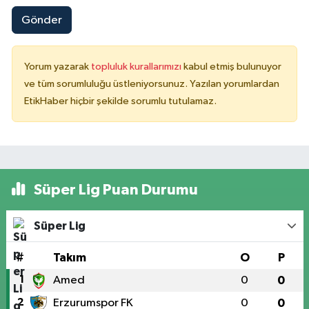
Gönder
Yorum yazarak
topluluk kurallarımızı
kabul etmiş bulunuyor
ve tüm sorumluluğu üstleniyorsunuz. Yazılan yorumlardan
EtikHaber hiçbir şekilde sorumlu tutulamaz.
Süper Lig Puan Durumu
Süper Lig
#
Takım
O
P
1
Amed
0
0
2
Erzurumspor FK
0
0