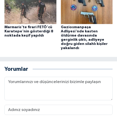
Marmaris'te firari FETÖ'cü
Gaziosmanpaşa
Karatepe'nin gösterdiği 8
Adliyesi'nde kasten
noktada keşif yapıldı
öldürme davasında
gerginlik çıktı, adliyeye
doğru giden silahlı kişiler
yakalandı
Yorumlar