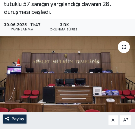
tutuklu 57 sanığın yargılandığı davanın 28.
ÖZEL HABER
duruşması başladı.
30.06.2025 - 11:47
3 DK
RÖPORTAJLAR
YAYINLANMA
OKUNMA SÜRESI
SAĞLIK
SİYASET
GÜNCEL
SPOR
YAŞAM
Yerel
Paylaş
-
+
A
A