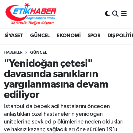
BİLİM-TEKNOLOJİ
Nöbetçi Eczaneler
SİYASET
GÜNCEL
EKONOMİ
SPOR
DIŞ POLİTİ
DIŞ POLİTİKA
Hava Durumu
DÜNYA
İstanbul Namaz Vakitleri
HABERLER
GÜNCEL
"Yenidoğan çetesi"
EĞİTİM GENÇLİK
Trafik Durumu
davasında sanıkların
yargılanmasına devam
EKONOMİ
Süper Lig Puan Durumu ve Fikstür
ediliyor
KÖŞE YAZILARI
Tüm Manşetler
İstanbul'da bebek acil hastalarını önceden
KÜLTÜR-SANAT-MAGAZİN
Son Dakika Haberleri
anlaştıkları özel hastanelerin yenidoğan
ünitelerine sevk edip ölümlerine neden oldukları
MEDYA
Haber Arşivi
ve haksız kazanç sağladıkları öne sürülen 19'u