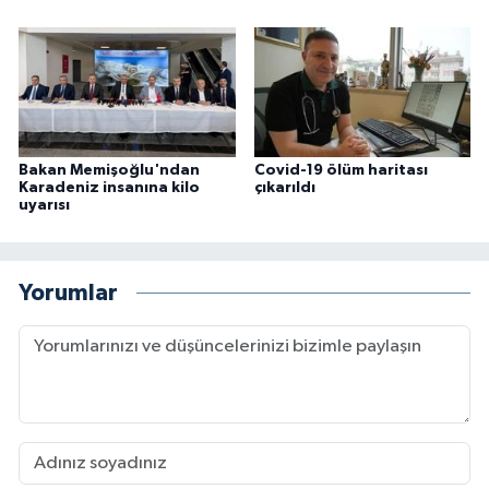
Bakan Memişoğlu'ndan
Covid-19 ölüm haritası
Karadeniz insanına kilo
çıkarıldı
uyarısı
Yorumlar