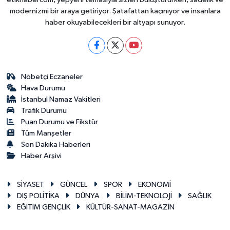
modernizmi bir araya getiriyor. Şatafattan kaçınıyor ve insanlara
haber okuyabilecekleri bir altyapı sunuyor.
Nöbetçi Eczaneler
Hava Durumu
İstanbul Namaz Vakitleri
Trafik Durumu
Puan Durumu ve Fikstür
Tüm Manşetler
Son Dakika Haberleri
Haber Arşivi
SİYASET
GÜNCEL
SPOR
EKONOMİ
DIŞ POLİTİKA
DÜNYA
BİLİM-TEKNOLOJİ
SAĞLIK
EĞİTİM GENÇLİK
KÜLTÜR-SANAT-MAGAZİN