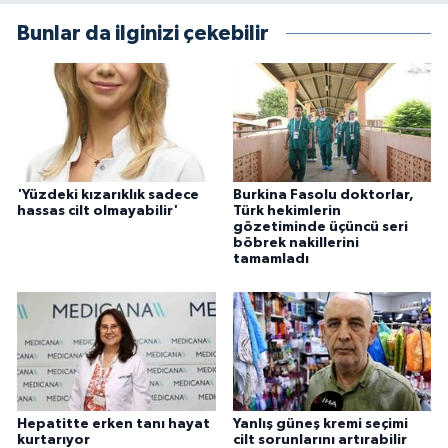
Bunlar da ilginizi çekebilir
'Yüzdeki kızarıklık sadece
Burkina Fasolu doktorlar,
hassas cilt olmayabilir'
Türk hekimlerin
gözetiminde üçüncü seri
böbrek nakillerini
tamamladı
Hepatitte erken tanı hayat
Yanlış güneş kremi seçimi
kurtarıyor
cilt sorunlarını artırabilir