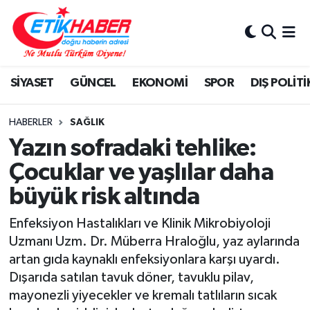
BİLİM-TEKNOLOJİ
Nöbetçi Eczaneler
SİYASET
GÜNCEL
EKONOMİ
SPOR
DIŞ POLİTİ
DIŞ POLİTİKA
Hava Durumu
DÜNYA
İstanbul Namaz Vakitleri
HABERLER
SAĞLIK
Yazın sofradaki tehlike:
EĞİTİM GENÇLİK
Trafik Durumu
Çocuklar ve yaşlılar daha
büyük risk altında
EKONOMİ
Süper Lig Puan Durumu ve Fikstür
Enfeksiyon Hastalıkları ve Klinik Mikrobiyoloji
KÖŞE YAZILARI
Tüm Manşetler
Uzmanı Uzm. Dr. Müberra Hraloğlu, yaz aylarında
artan gıda kaynaklı enfeksiyonlara karşı uyardı.
KÜLTÜR-SANAT-MAGAZİN
Son Dakika Haberleri
Dışarıda satılan tavuk döner, tavuklu pilav,
mayonezli yiyecekler ve kremalı tatlıların sıcak
MEDYA
Haber Arşivi