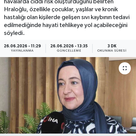
havalarda ciddi risk oluşturduğunu belirten
Hraloğlu, özellikle çocuklar, yaşlılar ve kronik
ÖZEL HABER
hastalığı olan kişilerde gelişen sıvı kaybının tedavi
edilmediğinde hayati tehlikeye yol açabileceğini
RÖPORTAJLAR
söyledi.
SAĞLIK
26.06.2026 - 11:29
26.06.2026 - 13:35
3 DK
YAYINLANMA
GÜNCELLEME
OKUNMA SÜRESI
SİYASET
GÜNCEL
SPOR
YAŞAM
Yerel