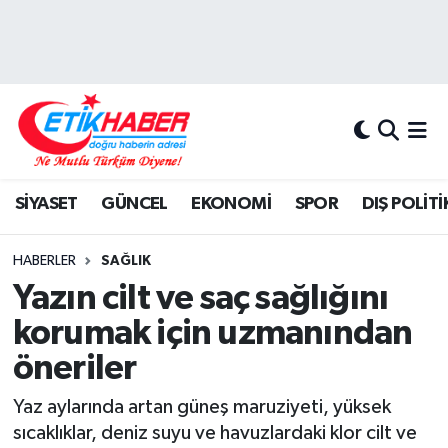
BİLİM-TEKNOLOJİ
Nöbetçi Eczaneler
DIŞ POLİTİKA
Hava Durumu
DÜNYA
İstanbul Namaz Vakitleri
SİYASET
GÜNCEL
EKONOMİ
SPOR
DIŞ POLİTİ
EĞİTİM GENÇLİK
Trafik Durumu
HABERLER
SAĞLIK
EKONOMİ
Süper Lig Puan Durumu ve Fikstür
Yazın cilt ve saç sağlığını
korumak için uzmanından
KÖŞE YAZILARI
Tüm Manşetler
öneriler
KÜLTÜR-SANAT-MAGAZİN
Son Dakika Haberleri
Yaz aylarında artan güneş maruziyeti, yüksek
sıcaklıklar, deniz suyu ve havuzlardaki klor cilt ve
MEDYA
Haber Arşivi