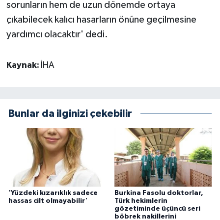
sorunların hem de uzun dönemde ortaya
çıkabilecek kalıcı hasarların önüne geçilmesine
yardımcı olacaktır' dedi.
Kaynak:
İHA
Bunlar da ilginizi çekebilir
'Yüzdeki kızarıklık sadece
Burkina Fasolu doktorlar,
hassas cilt olmayabilir'
Türk hekimlerin
gözetiminde üçüncü seri
böbrek nakillerini