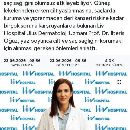
saç sağlığını olumsuz etkileyebiliyor. Güneş
ÖZEL HABER
lekelerinden erken cilt yaşlanmasına, saçlarda
kuruma ve yıpranmadan deri kanseri riskine kadar
RÖPORTAJLAR
birçok soruna karşı uyarılarda bulunan Liv
Hospital Ulus Dermatoloji Uzmanı Prof. Dr. İlteriş
SAĞLIK
Oğuz, yaz boyunca cilt ve saç sağlığını korumak
için alınması gereken önlemleri anlattı.
SİYASET
23.06.2026 - 08:56
23.06.2026 - 09:36
4 DK
YAYINLANMA
GÜNCELLEME
OKUNMA SÜRESI
GÜNCEL
SPOR
YAŞAM
Yerel