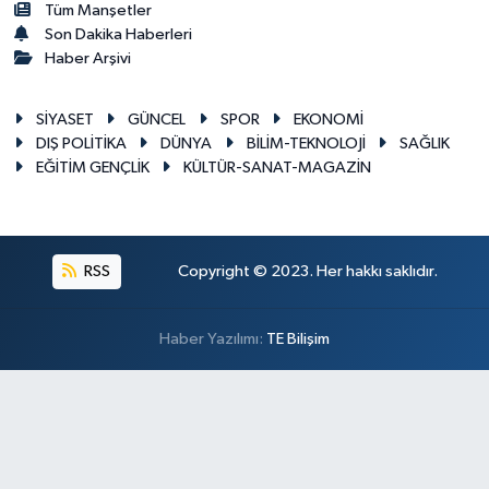
Tüm Manşetler
Son Dakika Haberleri
Haber Arşivi
SİYASET
GÜNCEL
SPOR
EKONOMİ
DIŞ POLİTİKA
DÜNYA
BİLİM-TEKNOLOJİ
SAĞLIK
EĞİTİM GENÇLİK
KÜLTÜR-SANAT-MAGAZİN
RSS
Copyright © 2023. Her hakkı saklıdır.
Haber Yazılımı:
TE Bilişim