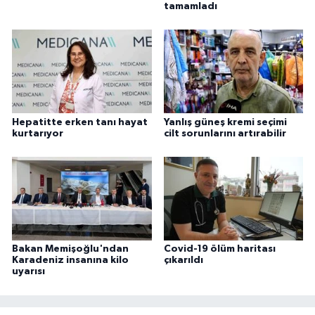
tamamladı
Hepatitte erken tanı hayat
Yanlış güneş kremi seçimi
kurtarıyor
cilt sorunlarını artırabilir
Bakan Memişoğlu'ndan
Covid-19 ölüm haritası
Karadeniz insanına kilo
çıkarıldı
uyarısı