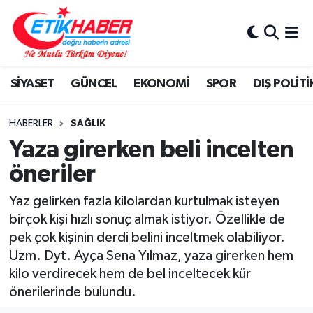
BİLİM-TEKNOLOJİ
Nöbetçi Eczaneler
SİYASET
GÜNCEL
EKONOMİ
SPOR
DIŞ POLİTİ
DIŞ POLİTİKA
Hava Durumu
DÜNYA
İstanbul Namaz Vakitleri
HABERLER
SAĞLIK
Yaza girerken beli incelten
EĞİTİM GENÇLİK
Trafik Durumu
öneriler
EKONOMİ
Süper Lig Puan Durumu ve Fikstür
Yaz gelirken fazla kilolardan kurtulmak isteyen
birçok kişi hızlı sonuç almak istiyor. Özellikle de
KÖŞE YAZILARI
Tüm Manşetler
pek çok kişinin derdi belini inceltmek olabiliyor.
Uzm. Dyt. Ayça Sena Yılmaz, yaza girerken hem
KÜLTÜR-SANAT-MAGAZİN
Son Dakika Haberleri
kilo verdirecek hem de bel inceltecek kür
önerilerinde bulundu.
MEDYA
Haber Arşivi