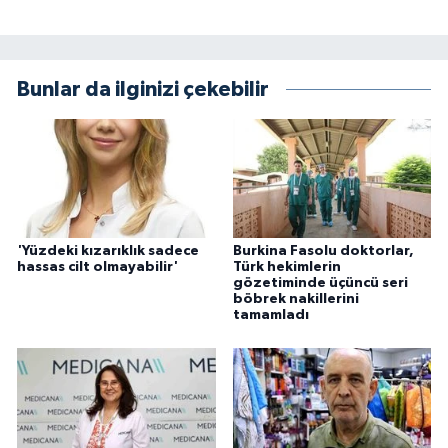
Bunlar da ilginizi çekebilir
'Yüzdeki kızarıklık sadece
Burkina Fasolu doktorlar,
hassas cilt olmayabilir'
Türk hekimlerin
gözetiminde üçüncü seri
böbrek nakillerini
tamamladı