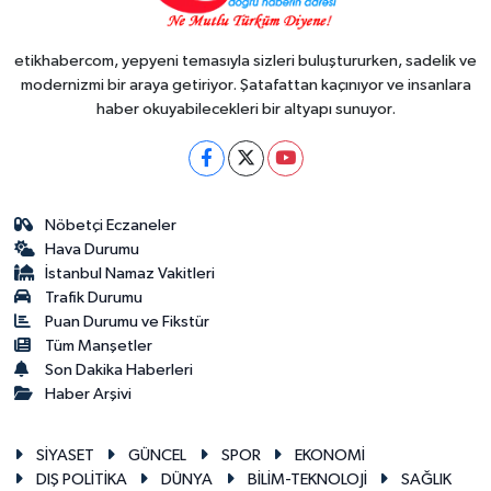
etikhabercom, yepyeni temasıyla sizleri buluştururken, sadelik ve
modernizmi bir araya getiriyor. Şatafattan kaçınıyor ve insanlara
haber okuyabilecekleri bir altyapı sunuyor.
Nöbetçi Eczaneler
Hava Durumu
İstanbul Namaz Vakitleri
Trafik Durumu
Puan Durumu ve Fikstür
Tüm Manşetler
Son Dakika Haberleri
Haber Arşivi
SİYASET
GÜNCEL
SPOR
EKONOMİ
DIŞ POLİTİKA
DÜNYA
BİLİM-TEKNOLOJİ
SAĞLIK