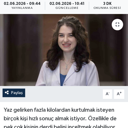
02.06.2026 - 09:44
02.06.2026 - 10:41
3 DK
YAYINLANMA
GÜNCELLEME
OKUNMA SÜRESI
ÖZEL HABER
RÖPORTAJLAR
SAĞLIK
SİYASET
GÜNCEL
SPOR
Paylaş
-
+
A
A
YAŞAM
Yaz gelirken fazla kilolardan kurtulmak isteyen
Yerel
birçok kişi hızlı sonuç almak istiyor. Özellikle de
pek çok kişinin derdi belini inceltmek olabiliyor.