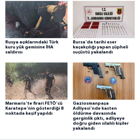
Rusya açıklarındaki Türk
Bursa'da tarihi eser
kuru yük gemisine İHA
kaçakçılığı yapan şüpheli
saldırısı
suçüstü yakalandı
Marmaris'te firari FETÖ'cü
Gaziosmanpaşa
Karatepe'nin gösterdiği 8
Adliyesi'nde kasten
noktada keşif yapıldı
öldürme davasında
gerginlik çıktı, adliyeye
doğru giden silahlı kişiler
yakalandı