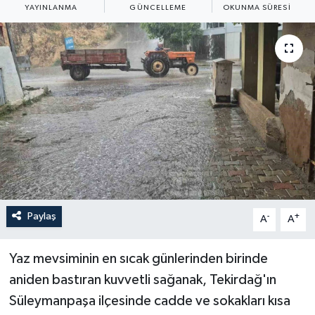
YAYINLANMA
GÜNCELLEME
OKUNMA SÜRESI
ÖZEL HABER
RÖPORTAJLAR
SAĞLIK
SİYASET
GÜNCEL
SPOR
Paylaş
-
+
A
A
YAŞAM
Yaz mevsiminin en sıcak günlerinden birinde
Yerel
aniden bastıran kuvvetli sağanak, Tekirdağ'ın
Süleymanpaşa ilçesinde cadde ve sokakları kısa