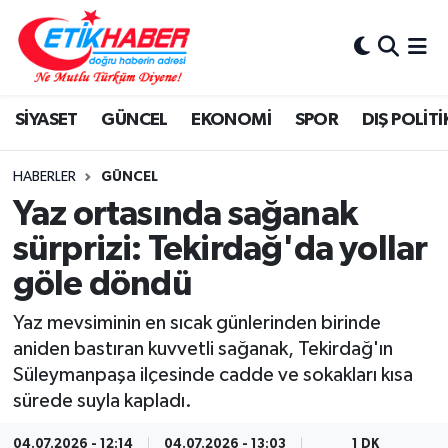
BİLİM-TEKNOLOJİ
Nöbetçi Eczaneler
SİYASET
GÜNCEL
EKONOMİ
SPOR
DIŞ POLİTİ
DIŞ POLİTİKA
Hava Durumu
DÜNYA
İstanbul Namaz Vakitleri
HABERLER
GÜNCEL
Yaz ortasında sağanak
EĞİTİM GENÇLİK
Trafik Durumu
sürprizi: Tekirdağ'da yollar
göle döndü
EKONOMİ
Süper Lig Puan Durumu ve Fikstür
Yaz mevsiminin en sıcak günlerinden birinde
KÖŞE YAZILARI
Tüm Manşetler
aniden bastıran kuvvetli sağanak, Tekirdağ'ın
Süleymanpaşa ilçesinde cadde ve sokakları kısa
KÜLTÜR-SANAT-MAGAZİN
Son Dakika Haberleri
sürede suyla kapladı.
MEDYA
Haber Arşivi
04.07.2026 - 12:14
04.07.2026 - 13:03
1 DK