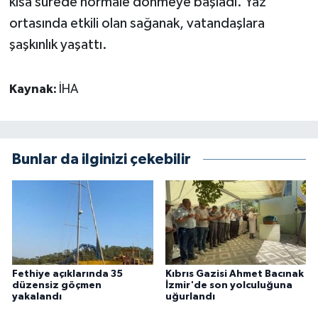
kısa sürede normale dönmeye başladı. Yaz
ortasında etkili olan sağanak, vatandaşlara
şaşkınlık yaşattı.
Kaynak:
İHA
Bunlar da ilginizi çekebilir
Fethiye açıklarında 35
Kıbrıs Gazisi Ahmet Bacınak
düzensiz göçmen
İzmir'de son yolculuğuna
yakalandı
uğurlandı