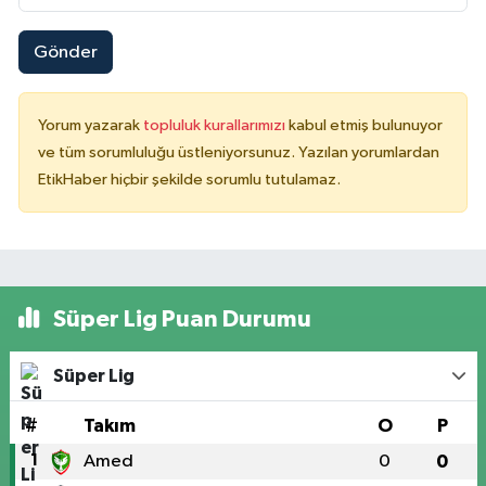
Gönder
Yorum yazarak
topluluk kurallarımızı
kabul etmiş bulunuyor
ve tüm sorumluluğu üstleniyorsunuz. Yazılan yorumlardan
EtikHaber hiçbir şekilde sorumlu tutulamaz.
Süper Lig Puan Durumu
Süper Lig
#
Takım
O
P
1
Amed
0
0