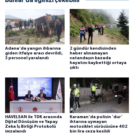
Bunlar da ilginizi çekebilir
Adana'da yangın ihbarına
2 gündür kendisinden
giden itfaiye aracı devrildi,
haber alınamayan
3 personel yaralandı
vatandaşın kazada
hayatını kaybettiği ortaya
çıktı
HAVELSAN ile TDK arasında
Karaman'da polisin 'dur'
Dijital Dönüşüm ve Yapay
ihtarına uymayan
Zeka İş Birliği Protokolü
motosiklet sürücüsüne 402
imzalandı
bin lira ceza kesildi