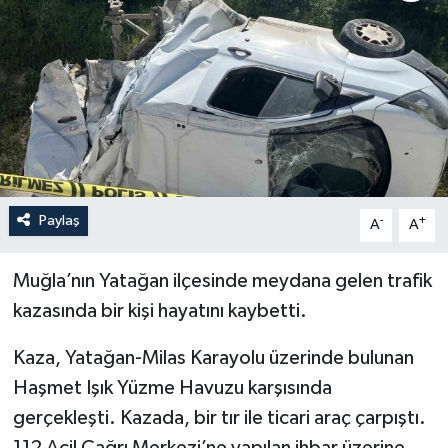
ÖZEL HABER
RÖPORTAJLAR
SAĞLIK
SİYASET
Paylaş
-
+
A
A
GÜNCEL
Muğla’nın Yatağan ilçesinde meydana gelen trafik
SPOR
kazasında bir kişi hayatını kaybetti.
YAŞAM
Kaza, Yatağan-Milas Karayolu üzerinde bulunan
Haşmet Işık Yüzme Havuzu karşısında
Yerel
gerçekleşti. Kazada, bir tır ile ticari araç çarpıştı.