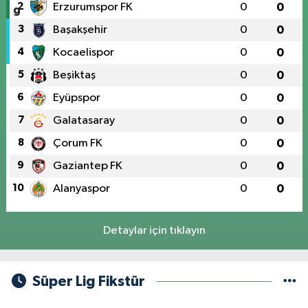
2
Erzurumspor FK
0
0
3
Başakşehir
0
0
4
Kocaelispor
0
0
5
Beşiktaş
0
0
6
Eyüpspor
0
0
7
Galatasaray
0
0
8
Çorum FK
0
0
9
Gaziantep FK
0
0
10
Alanyaspor
0
0
Detaylar için tıklayın
Süper Lig Fikstür