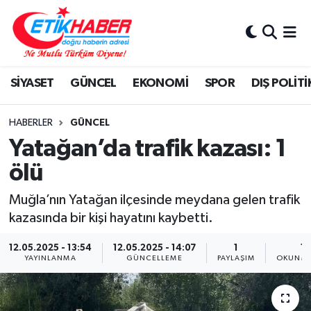
BİLİM-TEKNOLOJİ
Nöbetçi Eczaneler
SİYASET
GÜNCEL
EKONOMİ
SPOR
DIŞ POLİTİ
DIŞ POLİTİKA
Hava Durumu
DÜNYA
İstanbul Namaz Vakitleri
HABERLER
GÜNCEL
Yatağan’da trafik kazası: 1
EĞİTİM GENÇLİK
Trafik Durumu
ölü
EKONOMİ
Süper Lig Puan Durumu ve Fikstür
Muğla’nın Yatağan ilçesinde meydana gelen trafik
kazasında bir kişi hayatını kaybetti.
KÖŞE YAZILARI
Tüm Manşetler
12.05.2025 - 13:54
12.05.2025 - 14:07
1
1 
YAYINLANMA
GÜNCELLEME
PAYLAŞIM
OKUNMA
KÜLTÜR-SANAT-MAGAZİN
Son Dakika Haberleri
MEDYA
Haber Arşivi