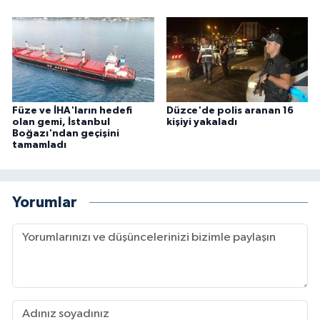
Füze ve İHA'ların hedefi
Düzce'de polis aranan 16
olan gemi, İstanbul
kişiyi yakaladı
Boğazı'ndan geçişini
tamamladı
Yorumlar